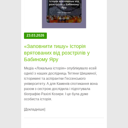
23.03.2026
«Заповнити тишу» Історія
врятованих від розстрілів у
Бабиному Яру
Медіа «Локальна історія» опублікувало есей
однієї з наших дослідниць Тетяни Шишкиної,
історикині та аспірантки Гессенського
університету. А для Каменів спотикання вона
разом з сестрою дослідила і підготувала
біографію Рахілі Козири. І це була дуже
особиста історія.
[Докладніше]