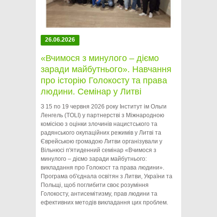
26.06.2026
«Вчимося з минулого – діємо
заради майбутнього». Навчання
про історію Голокосту та права
людини. Семінар у Литві
З 15 по 19 червня 2026 року Інститут ім Ольги
Ленгель (TOLI) у партнерстві з Міжнародною
комісією з оцінки злочинів нацистського та
радянського окупаційних режимів у Литві та
Єврейською громадою Литви організували у
Вільнюсі п'ятиденний семінар «Вчимося з
минулого – діємо заради майбутнього:
викладання про Голокост та права людини».
Програма об'єднала освітян з Литви, України та
Польщі, щоб поглибити своє розуміння
Голокосту, антисемітизму, прав людини та
ефективних методів викладання цих проблем.