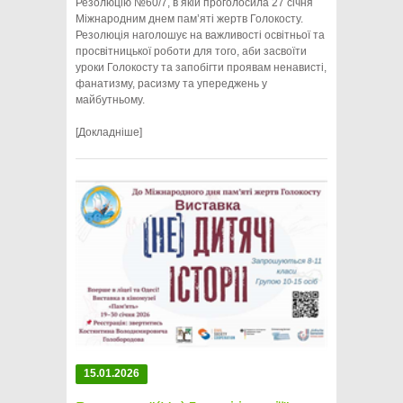
Резолюцію №60/7, в якій проголосила 27 січня
Міжнародним днем пам’яті жертв Голокосту.
Резолюція наголошує на важливості освітньої та
просвітницької роботи для того, аби засвоїти
уроки Голокосту та запобігти проявам ненависті,
фанатизму, расизму та упереджень у
майбутньому.
[Докладніше]
15.01.2026