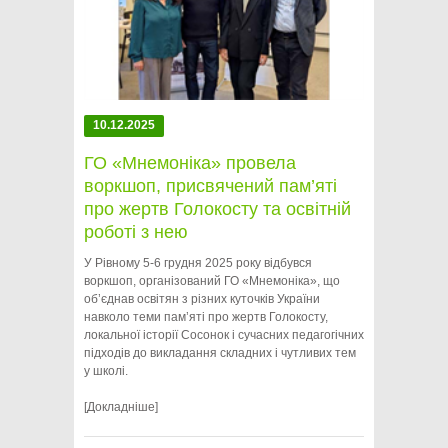
10.12.2025
ГО «Мнемоніка» провела
воркшоп, присвячений пам’яті
про жертв Голокосту та освітній
роботі з нею
У Рівному 5-6 грудня 2025 року відбувся
воркшоп, організований ГО «Мнемоніка», що
об’єднав освітян з різних куточків України
навколо теми пам’яті про жертв Голокосту,
локальної історії Сосонок і сучасних педагогічних
підходів до викладання складних і чутливих тем
у школі.
[Докладніше]