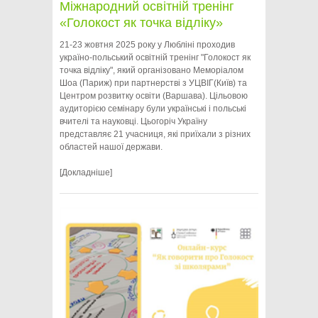
Міжнародний освітній тренінг
«Голокост як точка відліку»
21-23 жовтня 2025 року у Любліні проходив
україно-польський освітній тренінг "Голокост як
точка відліку", який організовано Меморіалом
Шоа (Париж) при партнерстві з УЦВІГ(Київ) та
Центром розвитку освіти (Варшава). Цільовою
аудиторією семінару були українські і польські
вчителі та науковці. Цьогоріч Україну
представляє 21 учасниця, які приїхали з різних
областей нашої держави.
[Докладніше]