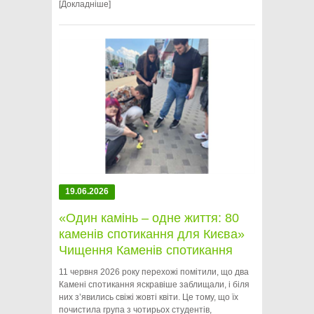
[Докладніше]
19.06.2026
«Один камінь – одне життя: 80
каменів спотикання для Києва»
Чищення Каменів спотикання
11 червня 2026 року перехожі помітили, що два
Камені спотикання яскравіше заблищали, і біля
них зʼявились свіжі жовті квіти. Це тому, що їх
почистила група з чотирьох студентів,