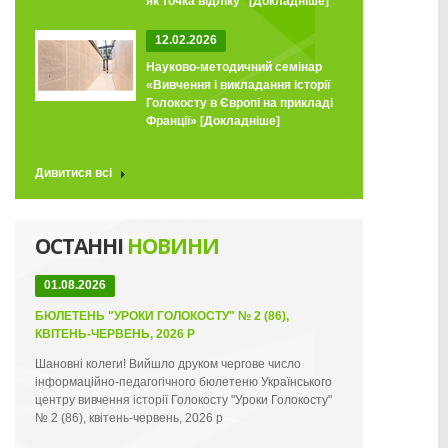
як точка відліку"
[Докладніше]
12.02.2026
Науково-методичний семінар
«Вивчення і викладання історії
Голокосту в Європі на прикладі
Франції»
[Докладніше]
Дивитися всі
ОСТАННІ
НОВИНИ
01.08.2026
БЮЛЕТЕНЬ "УРОКИ ГОЛОКОСТУ" № 2 (86),
КВІТЕНЬ-ЧЕРВЕНЬ, 2026 Р
Шановні колеги! Вийшло друком чергове число
інформаційно-педагогічного бюлетеню Українського
центру вивчення історії Голокосту "Уроки Голокосту"
№ 2 (86), квітень-червень, 2026 р