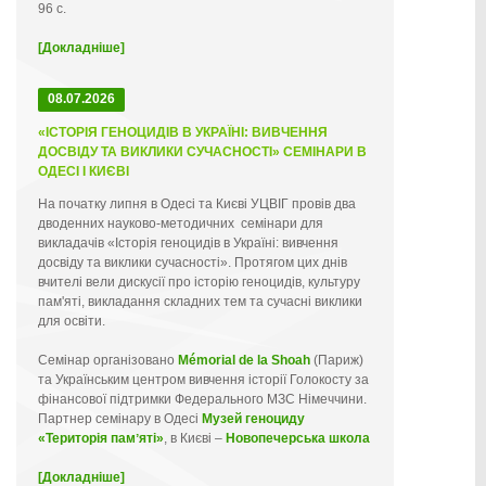
96 с.
[Докладніше]
08.07.2026
«ІСТОРІЯ ГЕНОЦИДІВ В УКРАЇНІ: ВИВЧЕННЯ
ДОСВІДУ ТА ВИКЛИКИ СУЧАСНОСТІ» СЕМІНАРИ В
ОДЕСІ І КИЄВІ
На початку липня в Одесі та Києві УЦВІГ провів два
дводенних науково-методичних семінари для
викладачів «Історія геноцидів в Україні: вивчення
досвіду та виклики сучасності». Протягом цих днів
вчителі вели дискусії про історію геноцидів, культуру
пам'яті, викладання складних тем та сучасні виклики
для освіти.
Семінар організовано
Mémorial de la Shoah
(Париж)
та Українським центром вивчення історії Голокосту за
фінансової підтримки Федерального МЗС Німеччини.
Партнер семінару в Одесі
Музей геноциду
«Територія памʼяті»
, в Києві –
Новопечерська школа
[Докладніше]