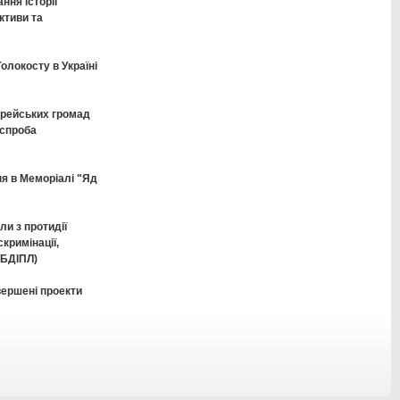
ня історії
ктиви та
олокосту в Україні
рейських громад
 спроба
я в Меморіалі "Яд
ли з протидії
кримінації,
/БДІПЛ)
вершені проекти