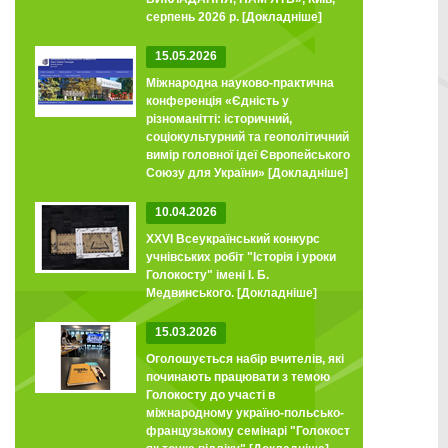
серпень 2026 р.
[Докладніше]
15.05.2026
Міжнародна науково-практична
конференція «Єдність у
різноманітті: історичний,
соціокультурний та геополітичний
вимір головної ідеї Європейського
Союзу для України»
[Докладніше]
10.04.2026
XXVI Всеукраїнський конкурс
учнівських робіт "Історія і уроки
Голокосту" імені І. Б.
Медвинського.
[Докладніше]
15.03.2026
Оголошується набір вчителів, які
починають працювати з темою
Голокосту до участі в
міжнародному україно-польсько-
французькому семінарі "Голокост