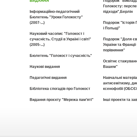
ВИДАННЯ
Подорож "Викладан
Голокосту: перспе
Інформаційно-педагогічний
підходи",Берлін
Бюлетень "Уроки Голокосту"
(2007-...)
Подорож "Історія Г
і Польщі"
Науковий часопис "Голокост і
сучасність. Cтудії в Україні і світі"
Подорож "Доля єв
(2005-...)
України та Франції
порівняння"
Бюлетень "Голокост і сучасність"
Освітнє стажуванн
Наукові видання
Вашем"
Педагогічні видання
Навчальні матеріа
антисемітизму, дис
Бібліотека спогадів про Голокост
ксенофобії (ОБСЄ
Видання проєкту "Мережа пам’яті"
Інші проекти та за