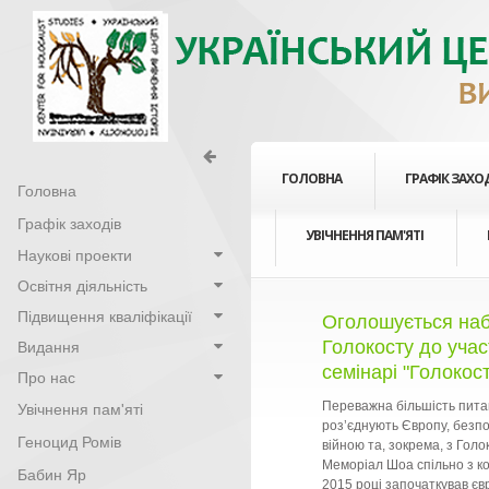
ГОЛОВНА
ГРАФІК ЗАХО
Головна
Графік заходів
УВІЧНЕННЯ ПАМ'ЯТІ
Наукові проекти
Освітня діяльність
Підвищення кваліфікації
Оголошується наб
Голокосту до уча
Видання
семінарі "Голокост
Про нас
Переважна більшість питань
Увічнення пам'яті
роз’єднують Європу, безпо
Геноцид Ромів
війною та, зокрема, з Голо
Меморіал Шоа спільно з к
Бабин Яр
2015 році започаткував є