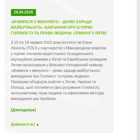
26.06.2026
«ВЧИМОСЯ З МИНУЛОГО – ДІЄМО ЗАРАДИ
МАЙБУТНЬОГО». НАВЧАННЯ ПРО ІСТОРІЮ
ГОЛОКОСТУ ТА ПРАВА ЛЮДИНИ. СЕМІНАР У ЛИТВІ
З 15 по 19 червня 2026 року Інститут ім Ольги
Ленгель (TOLI) у партнерстві з Міжнародною комісією
з оцінки злочинів нацистського та радянського
окупаційних режимів у Литві та Єврейською громадою
Литви організували у Вільнюсі п'ятиденний семінар
«Вчимося з минулого – діємо заради майбутнього:
викладання про Голокост та права людини».
Програма об'єднала освітян з Литви, України та
Польщі, щоб поглибити своє розуміння Голокосту,
антисемітизму, прав людини та ефективних методів
викладання цих проблем.
[Докладніше]
Дивитися всі