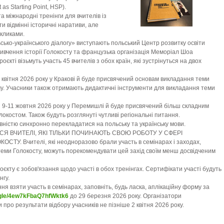
 as Starting Point, HSP).
а міжнародні тренінги для вчителів із
ти відмінні історичні наративи, але
икликами.
ько-українського діалогу» виступають польський Центр розвитку освіти
вивчення історії Голокосту та французька організація Меморіал Шоа
роєкті візьмуть участь 45 вчителів з обох країн, які зустрінуться на двох
квітня 2026 року у Кракові й буде присвячений основам викладання теми
му. Учасники також отримають дидактичні інструменти для викладання теми
я 9-11 жовтня 2026 року у Перемишлі й буде присвячений більш складним
локостом. Також будуть розглянуті чутливі регіональні питання.
вністю синхронно перекладатися на польську та українську мови.
Я ВЧИТЕЛІ, ЯКІ ТІЛЬКИ ПОЧИНАЮТЬ СВОЮ РОБОТУ У СФЕРІ
У. Вчителі, які неодноразово брали участь в семінарах і заходах,
еми Голокосту, можуть порекомендувати цей захід своїм менш досвідченим
кту є зобов'язання щодо участі в обох тренінгах. Сертифікати участі будуть
нгу.
ня взяти участь в семінарах, заповніть, будь ласка, аплікаційну форму за
s.gle/4ew7kFbaQ7hfWktk6
до 29 березня 2026 року. Організатори
про результати відбору учасників не пізніше 2 квітня 2026 року.