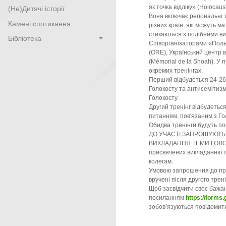
як точка відліку» (Holocaust
(Не)Дитячі історії
Вона включає регіональні т
Камені спотикання
різних країн, які можуть ма
стикаються з подібними в
Бібліотека
Співорганізаторами «Польс
(ORE), Український центр 
(Mémorial de la Shoah). У п
окремих тренінгах.
Перший відбудеться 24-26 
Голокосту та антисемітиз
Голокосту.
Другий тренінг відбудетьс
питанням, пов'язаним з Го
Обидва тренінги будуть по
ДО УЧАСТІ ЗАПРОШУЮТЬС
ВИКЛАДАННЯ ТЕМИ ГОЛОКОСТ
присвячених викладанню т
колегам.
Умовою запрошення до проє
вручені після другого трені
Щоб засвідчити своє бажан
посиланням
https://form
зобов’язуються повідомити 