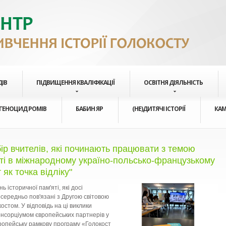
ДІВ
ПІДВИЩЕННЯ КВАЛІФІКАЦІЇ
ОСВІТНЯ ДІЯЛЬНІСТЬ
ГЕНОЦИД РОМІВ
БАБИН ЯР
(НЕ)ДИТЯЧІ ІСТОРІЇ
КАМ
ір вчителів, які починають працювати з темою
сті в міжнародному україно-польсько-французькому
 як точка відліку"
 історичної пам'яті, які досі
середньо пов'язані з Другою світовою
костом. У відповідь на ці виклики
онсорціумом європейських партнерів у
вропейську рамкову програму «Голокост