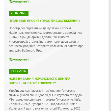
[Докладніше]
26.07.2026
ПУБЛІЧНИЙ ПРОЄКТ «ПРОСТІР ДОСЛІДЖЕННЯ»
Простір дослідження — це публічний проєкт
Національного історико-меморіального заповіднику
«Бабин Яр», де архівні документи, книги та
кінематограф стають інструментами дослідження
особистої родинної історії та колективної пам'яті про
трагедію Бабиного Яру.
[Докладніше]
11.07.2026
НОВЕ ВИДАННЯ УКРАЇНСЬКОГО ЦЕНТРУ
ВИВЧЕННЯ ІСТОРІЇ ГОЛОКОСТУ
Українське
суспільство і пам’ять про Голокост:
виклики у часи війни : доповіді ХІХ круглого столу до
Міжнародного дня пам’яті жертв Голокосту, м. Київ,
27 січня 2026 р. / упоряд. : А. Подольський. Київ :
Український центр вивчення історії Голокосту, 2026.