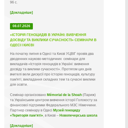
96 с.
[Докладніше]
08.07.2026
«ІСТОРІЯ ГЕНОЦИДІВ В УКРАЇНІ: ВИВЧЕННЯ
ДОСВІДУ ТА ВИКЛИКИ СУЧАСНОСТІ» СЕМІНАРИ В
ОДЕСІ І КИЄВІ
На початку липня в Одесі та Києві УЦВІГ провів два
дводенних науково-методичних семінари для
викладачів «Історія геноцидів в Україні: вивчення
досвіду та виклики сучасності». Протягом цих днів
вчителі вели дискусії про історію геноцидів, культуру
пам'яті, викладання складних тем та сучасні виклики
для освіти.
Семінар організовано
Mémorial de la Shoah
(Париж)
та Українським центром вивчення історії Голокосту за
фінансової підтримки Федерального МЗС Німеччини.
Партнер семінару в Одесі
Музей геноциду
«Територія памʼяті»
, в Києві –
Новопечерська школа
[Докладніше]