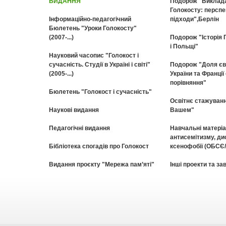
ВИДАННЯ
Подорож "Викладан
Голокосту: перспе
Інформаційно-педагогічний
підходи",Берлін
Бюлетень "Уроки Голокосту"
(2007-...)
Подорож "Історія Г
і Польщі"
Науковий часопис "Голокост і
сучасність. Cтудії в Україні і світі"
Подорож "Доля єв
(2005-...)
України та Франції
порівняння"
Бюлетень "Голокост і сучасність"
Освітнє стажуванн
Наукові видання
Вашем"
Педагогічні видання
Навчальні матеріа
антисемітизму, дис
Бібліотека спогадів про Голокост
ксенофобії (ОБСЄ
Видання проєкту "Мережа пам’яті"
Інші проекти та за