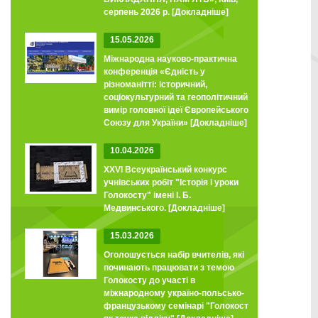
серпень 2026 р.
[Докладніше]
15.05.2026
Міжнародна науково-практична
конференція «Єдність у
різноманітті: історичний,
соціокультурний та геополітичний
вимір головної ідеї Європейського
Союзу для України»
[Докладніше]
10.04.2026
XXVI Всеукраїнський конкурс
учнівських робіт "Історія і уроки
Голокосту" імені І. Б.
Медвинського.
[Докладніше]
15.03.2026
Оголошується набір вчителів, які
починають працювати з темою
Голокосту до участі в
міжнародному україно-польсько-
французькому семінарі "Голокост