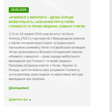
26.06.2026
«ВЧИМОСЯ З МИНУЛОГО – ДІЄМО ЗАРАДИ
МАЙБУТНЬОГО». НАВЧАННЯ ПРО ІСТОРІЮ
ГОЛОКОСТУ ТА ПРАВА ЛЮДИНИ. СЕМІНАР У ЛИТВІ
З 15 по 19 червня 2026 року Інститут ім Ольги
Ленгель (TOLI) у партнерстві з Міжнародною комісією
з оцінки злочинів нацистського та радянського
окупаційних режимів у Литві та Єврейською громадою
Литви організували у Вільнюсі п'ятиденний семінар
«Вчимося з минулого – діємо заради майбутнього:
викладання про Голокост та права людини».
Програма об'єднала освітян з Литви, України та
Польщі, щоб поглибити своє розуміння Голокосту,
антисемітизму, прав людини та ефективних методів
викладання цих проблем.
[Докладніше]
Дивитися всі