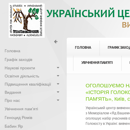
ГОЛОВНА
ГРАФІК ЗАХО
Головна
Графік заходів
УВІЧНЕННЯ ПАМ'ЯТІ
Наукові проекти
Освітня діяльність
Підвищення кваліфікації
ОГОЛОШУЄМО НА
«ІСТОРІЯ ГОЛОК
Видання
ПАМ'ЯТЬ», Київ, с
Про нас
Український центр вивчення
Увічнення пам'яті
з Меморіалом «Яд Вашем» 
Геноцид Ромів
оголошує набір учасників 
Голокосту в Україні: вивче
Бабин Яр