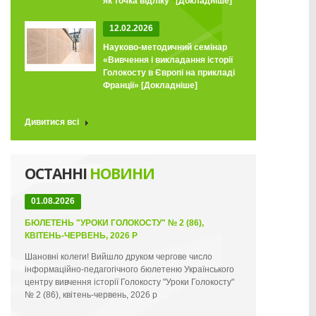
як точка відліку"
[Докладніше]
12.02.2026
Науково-методичний семінар
«Вивчення і викладання історії
Голокосту в Європі на прикладі
Франції»
[Докладніше]
Дивитися всі
ОСТАННІ
НОВИНИ
01.08.2026
БЮЛЕТЕНЬ "УРОКИ ГОЛОКОСТУ" № 2 (86),
КВІТЕНЬ-ЧЕРВЕНЬ, 2026 Р
Шановні колеги! Вийшло друком чергове число
інформаційно-педагогічного бюлетеню Українського
центру вивчення історії Голокосту "Уроки Голокосту"
№ 2 (86), квітень-червень, 2026 р