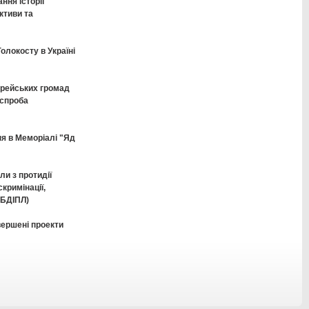
ня історії
ктиви та
олокосту в Україні
рейських громад
 спроба
я в Меморіалі "Яд
ли з протидії
кримінації,
/БДІПЛ)
вершені проекти