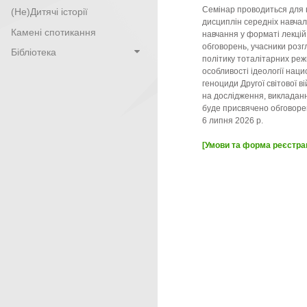
Семінар проводиться для вч
(Не)Дитячі історії
дисциплін середніх навчаль
Камені спотикання
навчання у форматі лекцій, 
обговорень, учасники розгл
Бібліотека
політику тоталітарних режи
особливості ідеології наци
геноциди Другої світової ві
на дослідження, викладанн
буде присвячено обговорен
6 липня 2026 р.
[Умови та форма реєстрац