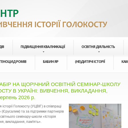
ДІВ
ПІДВИЩЕННЯ КВАЛІФІКАЦІЇ
ОСВІТНЯ ДІЯЛЬНІСТЬ
ГЕНОЦИД РОМІВ
БАБИН ЯР
(НЕ)ДИТЯЧІ ІСТОРІЇ
КАМ
БІР НА ЩОРІЧНИЙ ОСВІТНІЙ СЕМІНАР-ШКОЛУ
ОСТУ В УКРАЇНІ: ВИВЧЕННЯ, ВИКЛАДАННЯ,
ерпень 2026 р.
 історії Голокосту (УЦВІГ) в співпраці
(Єрусалим) та за підтримки партнерів
освітнього семінару-школи «Історія
ння, викладання, пам'ять».