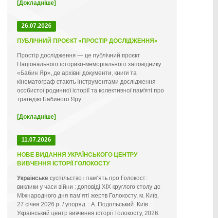
[Докладніше]
26.07.2026
ПУБЛІЧНИЙ ПРОЄКТ «ПРОСТІР ДОСЛІДЖЕННЯ»
Простір дослідження — це публічний проєкт
Національного історико-меморіального заповіднику
«Бабин Яр», де архівні документи, книги та
кінематограф стають інструментами дослідження
особистої родинної історії та колективної пам'яті про
трагедію Бабиного Яру.
[Докладніше]
11.07.2026
НОВЕ ВИДАННЯ УКРАЇНСЬКОГО ЦЕНТРУ
ВИВЧЕННЯ ІСТОРІЇ ГОЛОКОСТУ
Українське
суспільство і пам’ять про Голокост:
виклики у часи війни : доповіді ХІХ круглого столу до
Міжнародного дня пам’яті жертв Голокосту, м. Київ,
27 січня 2026 р. / упоряд. : А. Подольський. Київ :
Український центр вивчення історії Голокосту, 2026.