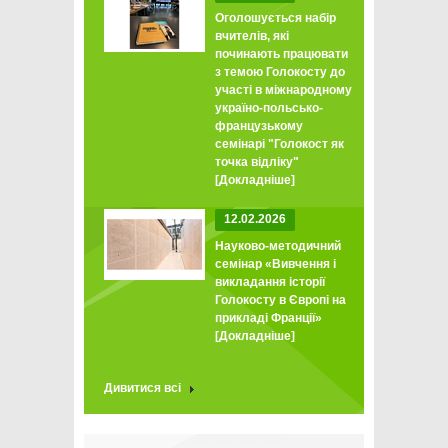
Оголошується набір
вчителів, які
починають працювати
з темою Голокосту до
участі в міжнародному
україно-польсько-
французькому
семінарі "Голокост як
точка відліку"
[Докладніше]
12.02.2026
Науково-методичний
семінар «Вивчення і
викладання історії
Голокосту в Європі на
прикладі Франції»
[Докладніше]
Дивитися всі