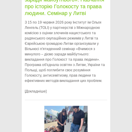
про історію Голокосту та права
людини. Семінар у Литві
З 15 по 19 червня 2026 року Інститут ім Ольги
Ленгель (TOLI) у партнерстві з Міжнародною
комісією з оцінки злочинів нацистського та
радянського окупаційних режимів у Литві та
Єврейською громадою Литви організували у
Вільнюсі п'ятиденний семінар «Вчимося з
минулого – діємо заради майбутнього:
викладання про Голокост та права людини».
Програма об'єднала освітян з Литви, України та
Польщі, щоб поглибити своє розуміння
Голокосту, антисемітизму, прав людини та
ефективних методів викладання цих проблем.
[Докладніше]