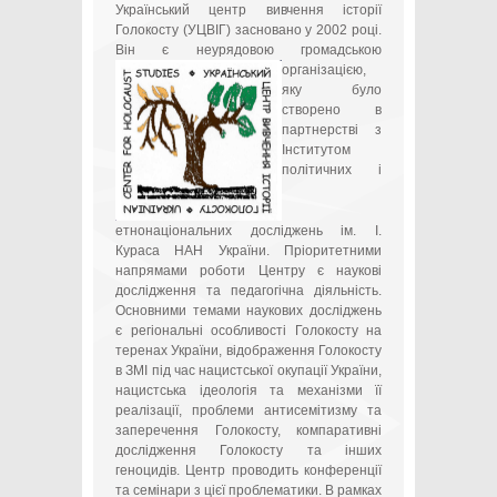
Український центр вивчення історії
Голокосту (УЦВІГ) засновано у 2002 році.
Він є неурядовою громадською
організацією,
яку було
створено в
партнерстві з
Інститутом
політичних і
етнонаціональних досліджень ім. І.
Кураса НАН України. Пріоритетними
напрямами роботи Центру є наукові
дослідження та педагогічна діяльність.
Основними темами наукових досліджень
є регіональні особливості Голокосту на
теренах України, відображення Голокосту
в ЗМІ під час нацистської окупації України,
нацистська ідеологія та механізми її
реалізації, проблеми антисемітизму та
заперечення Голокосту, компаративні
дослідження Голокосту та інших
геноцидів. Центр проводить конференції
та семінари з цієї проблематики. В рамках