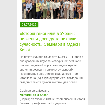
08.07.2026
«Історія геноцидів в Україні:
вивчення досвіду та виклики
сучасності» Семінари в Одесі і
Києві
На початку липня в Одесі та Києві УЦВІГ провів
два дводенних науково-методичних семінари
для викладачів «Історія геноцидів в Україні:
вивчення досвіду та виклики сучасності».
Протягом цих днів вчителі вели дискусії про
історію геноцидів, культуру пам'яті, викладання
складних тем та сучасні виклики для освіти.
Семінар організовано
Mémorial de la Shoah
(Париж) та Українським центром вивчення історії
Голокосту за фінансової підтримки