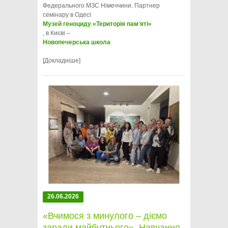
Федерального МЗС Німеччини. Партнер
семінару в Одесі
Музей геноциду «Територія памʼяті»
, в Києві –
Новопечерська школа
[Докладніше]
26.06.2026
«Вчимося з минулого – діємо
заради майбутнього». Навчання