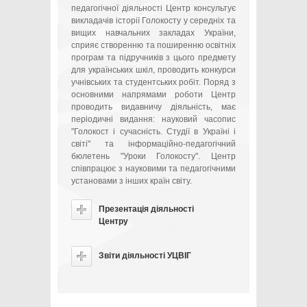
педагогічної діяльності Центр консультує
викладачів історії Голокосту у середніх та
вищих навчальних закладах України,
сприяє створенню та поширенню освітніх
програм та підручників з цього предмету
для українських шкіл, проводить конкурси
учнівських та студентських робіт. Поряд з
основними напрямами роботи Центр
проводить видавничу діяльність, має
періодичні видання: науковий часопис
"Голокост і сучасність. Cтудії в Україні і
світі" та інформаційно-педагогічний
бюлетень "Уроки Голокосту". Центр
співпрацює з науковими та педагогічними
установами з інших країн світу.
Презентація діяльності
Центру
Звіти діяльності УЦВІГ