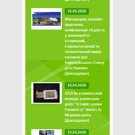
15.05.2026
Міжнародна науково-
практична
конференція «Єдність
у різноманітті:
історичний,
соціокультурний та
геополітичний вимір
головної ідеї
Європейського Союзу
для України»
[Докладніше]
10.04.2026
XXVI Всеукраїнський
конкурс учнівських
робіт "Історія і уроки
Голокосту" імені І. Б.
Медвинського.
[Докладніше]
15.03.2026