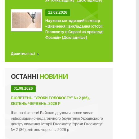
як точка відліку"
[Докладніше]
12.02.2026
Науково-методичний семінар
«Вивчення і викладання історії
Голокосту в Європі на прикладі
Франції»
[Докладніше]
Дивитися всі
ОСТАННІ
НОВИНИ
01.08.2026
БЮЛЕТЕНЬ "УРОКИ ГОЛОКОСТУ" № 2 (86),
КВІТЕНЬ-ЧЕРВЕНЬ, 2026 Р
Шановні колеги! Вийшло друком чергове число
інформаційно-педагогічного бюлетеню Українського
центру вивчення історії Голокосту "Уроки Голокосту"
№ 2 (86), квітень-червень, 2026 р