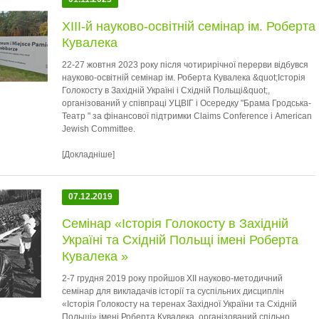
XІІІ-й науково-освітній семінар ім. Роберта
Кувалека
22-27 жовтня 2023 року після чотирирічної перерви відбувся
науково-освітній семінар ім. Роберта Кувалека &quot;Історія
Голокосту в Західній Україні і Східній Польщі&quot;,
організований у співпраці УЦВІГ і Осередку "Брама Гродська-
Театр " за фінансової підтримки Claims Conference і American
Jewish Committee.
[Докладніше]
07.12.2019
Семінар «Історія Голокосту в Західній
Україні та Східній Польщі імені Роберта
Кувалека »
2-7 грудня 2019 року пройшов XII науково-методичний
семінар для викладачів історії та суспільних дисциплін
«Історія Голокосту на теренах Західної України та Східній
Польщі» імені Роберта Кувалека, організований спільно