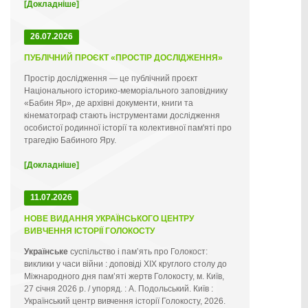
[Докладніше]
26.07.2026
ПУБЛІЧНИЙ ПРОЄКТ «ПРОСТІР ДОСЛІДЖЕННЯ»
Простір дослідження — це публічний проєкт
Національного історико-меморіального заповіднику
«Бабин Яр», де архівні документи, книги та
кінематограф стають інструментами дослідження
особистої родинної історії та колективної пам'яті про
трагедію Бабиного Яру.
[Докладніше]
11.07.2026
НОВЕ ВИДАННЯ УКРАЇНСЬКОГО ЦЕНТРУ
ВИВЧЕННЯ ІСТОРІЇ ГОЛОКОСТУ
Українське
суспільство і пам’ять про Голокост:
виклики у часи війни : доповіді ХІХ круглого столу до
Міжнародного дня пам’яті жертв Голокосту, м. Київ,
27 січня 2026 р. / упоряд. : А. Подольський. Київ :
Український центр вивчення історії Голокосту, 2026.