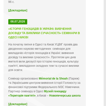
96 с.
[Докладніше]
08.07.2026
«ІСТОРІЯ ГЕНОЦИДІВ В УКРАЇНІ: ВИВЧЕННЯ
ДОСВІДУ ТА ВИКЛИКИ СУЧАСНОСТІ» СЕМІНАРИ В
ОДЕСІ І КИЄВІ
На початку липня в Одесі та Києві УЦВІГ провів два
дводенних науково-методичних семінари для
викладачів «Історія геноцидів в Україні: вивчення
досвіду та виклики сучасності». Протягом цих днів
вчителі вели дискусії про історію геноцидів, культуру
пам'яті, викладання складних тем та сучасні виклики
для освіти.
Семінар організовано
Mémorial de la Shoah
(Париж)
та Українським центром вивчення історії Голокосту за
фінансової підтримки Федерального МЗС Німеччини.
Партнер семінару в Одесі
Музей геноциду
«Територія памʼяті»
, в Києві –
Новопечерська школа
[Докладніше]