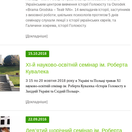
Українським центром вивчення історії Голокосту та Osrodek
«Brama Grodska – Teatr NN». 14 викладачів історії, заступників
з виховної роботи, шкільних психологів протягом 5 днів
семінару слухали лекції з історії українських євреїв, та
Галичини зокрема, історії Голокосту.
[Докладніше]
15.10.2018
ХI-й науково-освітній семінар ім. Роберта
Кувалека
З 15 по 20 жовтня 2018 року
в Україні та Польщі тривав XI
науково-освітній семінар ім. Роберта Кувалека «Історія Голокосту в
Західній Україні та Східній Польщі».
[Докладніше]
22.09.2016
Дев’ятий щорічний семінар ім. Роберта