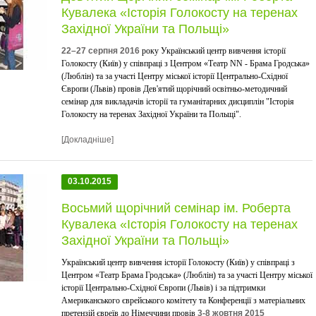
Кувалека «Історія Голокосту на теренах
Західної України та Польщі»
22–27 серпня 2016
року Український центр вивчення історії
Голокосту (Київ) у співпраці з Центром «Театр NN - Брама Гродська»
(Люблін) та за участі Центру міської історії Центрально-Східної
Європи (Львів) провів Дев'ятий щорічний освітньо-методичний
семінар для викладачів історії та гуманітарних дисциплін "Історія
Голокосту на теренах Західної України та Польщі".
[Докладніше]
03.10.2015
Восьмий щорічний семінар ім. Роберта
Кувалека «Історія Голокосту на теренах
Західної України та Польщі»
Український центр вивчення історії Голокосту (Київ) у співпраці з
Центром «Театр Брама Гродська» (Люблін) та за участі Центру міської
історії Центрально-Східної Європи (Львів) і за підтримки
Американського єврейського комітету та Конференції з матеріальних
претензій євреїв до Німеччини провів
3-8 жовтня 2015