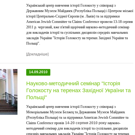
Український центр вивчення історії Голокосту у співпраці з
Державним Музеєм Майданек (Республіка Польща) і Центром міської
історії Центрально-Східної Європи (м. Львів) та за підтримки
American Jewish Committee та Claims Conference провели 13-18 серпня
2011 р. черговий, вже п'ятий щорічний науково-методичний семінар
для викладачів історії та суспільних дисциплін середніх навчальних
закладів України "Історія Голокосту на теренах Західної України та
Польщі".
[Докладніше]
14.09.2010
Науково-методичний семінар "Історія
Голокосту на теренах Західної України та
Польщі"
Український центр вивчення історії Голокосту у співпраці з
Меморіальним Музеєм Белжец та Державним Музеєм Майданек
(Республіка Польща) та за підтримки American Jewish Committee та
Claims Conference провів
14-20 серпня 2010 року
науково-
методичний семінар для викладачів історії та суспільних дисциплін
середніх навчальних закладів України "Історія Голокосту на теренах