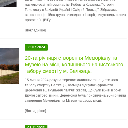
науково-освітній семінар ім. Роберта Кувалека "Історія
Голокосту в Західній Україні і Східній Польщі". Зібралась
високопрофесійна група викладачок історії, випускниць різних
проєктів УЦВІГу.
[Докладніше]
25.07.2024
20-та річниця створення Меморіалу та
Музею на місці колишнього нацистського
табору смерті у м. Белжець.
15 липня 2024 року на теренах колишнього нацистського
табору смерті у Белжеці (Польща) відбулась урочиста
церемонія вшанування пам’яті жертв, що були вбиті в роки
Другої світової війни. Церемонія була присвячена 20-й річниці
створення Меморіалу та Музею на цьому місці.
[Докладніше]
01.11.2023