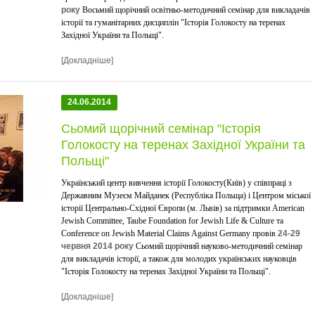
року
Восьмий щорічний освітньо-методичний семінар для викладачів
історії та гуманітарних дисциплін "Історія Голокосту на теренах
Західної України та Польщі".
[Докладніше]
24.06.2014
Сьомий щорічний семінар "Історія
Голокосту на теренах Західної України та
Польщі"
Український центр вивчення історії Голокосту(Київ) у співпраці з
Державним Музеєм Майданек (Республіка Польща) і Центром міської
історії Центрально-Східної Європи (м. Львів) за підтримки American
Jewish Committee, Taube Foundation for Jewish Life & Culture та
Conference on Jewish Material Claims Against Germany провів
24-29
червня 2014 року
Сьомий щорічний науково-методичний семінар
для викладачів історії, а також для молодих українських науковців
"Історія Голокосту на теренах Західної України та Польщі".
[Докладніше]