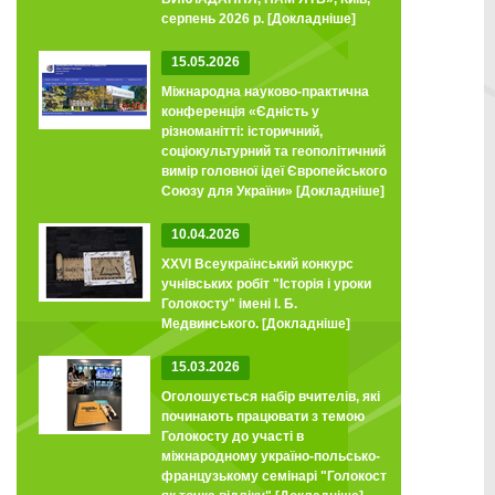
серпень 2026 р.
[Докладніше]
15.05.2026
Міжнародна науково-практична
конференція «Єдність у
різноманітті: історичний,
соціокультурний та геополітичний
вимір головної ідеї Європейського
Союзу для України»
[Докладніше]
10.04.2026
XXVI Всеукраїнський конкурс
учнівських робіт "Історія і уроки
Голокосту" імені І. Б.
Медвинського.
[Докладніше]
15.03.2026
Оголошується набір вчителів, які
починають працювати з темою
Голокосту до участі в
міжнародному україно-польсько-
французькому семінарі "Голокост