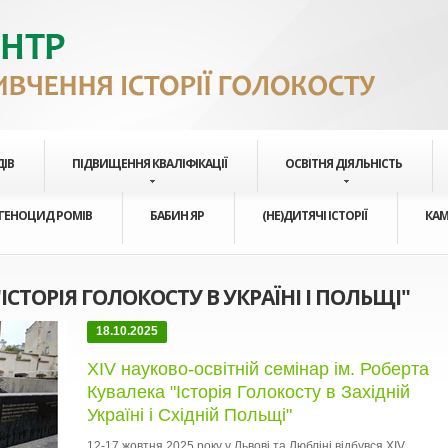
ДІВ
ПІДВИЩЕННЯ КВАЛІФІКАЦІЇ
ОСВІТНЯ ДІЯЛЬНІСТЬ
ГЕНОЦИД РОМІВ
БАБИН ЯР
(НЕ)ДИТЯЧІ ІСТОРІЇ
КАМ
СТОРІЯ ГОЛОКОСТУ В УКРАЇНІ І ПОЛЬЩІ"
18.10.2025
XIV науково-освітній семінар ім. Роберта
Кувалека "Історія Голокосту в Західній
Україні і Східній Польщі"
12-17 жовтня 2025 року у Львові та Любліні відбувся XIV