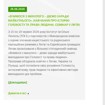
26.06.2026
«ВЧИМОСЯ З МИНУЛОГО – ДІЄМО ЗАРАДИ
МАЙБУТНЬОГО». НАВЧАННЯ ПРО ІСТОРІЮ
ГОЛОКОСТУ ТА ПРАВА ЛЮДИНИ. СЕМІНАР У ЛИТВІ
З 15 по 19 червня 2026 року Інститут ім Ольги
Ленгель (TOLI) у партнерстві з Міжнародною комісією
з оцінки злочинів нацистського та радянського
окупаційних режимів у Литві та Єврейською громадою
Литви організували у Вільнюсі п'ятиденний семінар
«Вчимося з минулого – діємо заради майбутнього:
викладання про Голокост та права людини».
Програма об'єднала освітян з Литви, України та
Польщі, щоб поглибити своє розуміння Голокосту,
антисемітизму, прав людини та ефективних методів
викладання цих проблем.
[Докладніше]
Дивитися всі