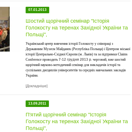
07.01.2013
Шостий щорічний семінар "Історія
Голокосту на теренах Західної України та
Польщі",
Український центр вивчення історії Голокосту у співпраці з
Державним Музеєм Майданек (Республіка Польща) і Центром міської
історії Центрально-Східної Європи (м. Львів) та за підтримки Claims
Conference проводять
7-12 грудня 2013 р
. черговий, вже шостий
щорічний науково-методичний семінар для викладачів історії та
суспільних дисциплін університетів та середніх навчальних закладів
України.
[Докладніше]
13.09.2011
П'ятий щорічний семінар "Історія
Голокосту на теренах Західної України та
Польщі",