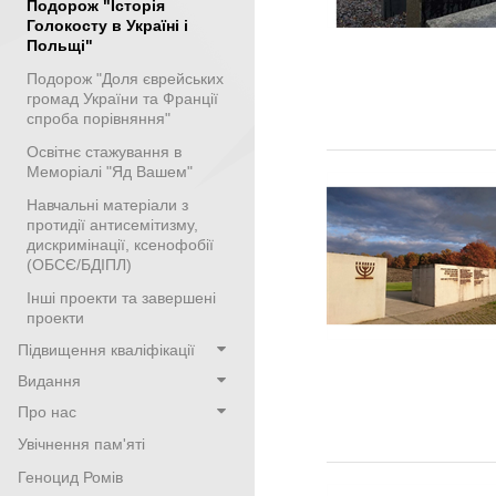
Подорож "Історія
Голокосту в Україні і
Польщі"
Подорож "Доля єврейських
громад України та Франції
спроба порівняння"
Освітнє стажування в
Меморіалі "Яд Вашем"
Навчальні матеріали з
протидії антисемітизму,
дискримінації, ксенофобії
(ОБСЄ/БДІПЛ)
Інші проекти та завершені
проекти
Підвищення кваліфікації
Видання
Про нас
Увічнення пам'яті
Геноцид Ромів