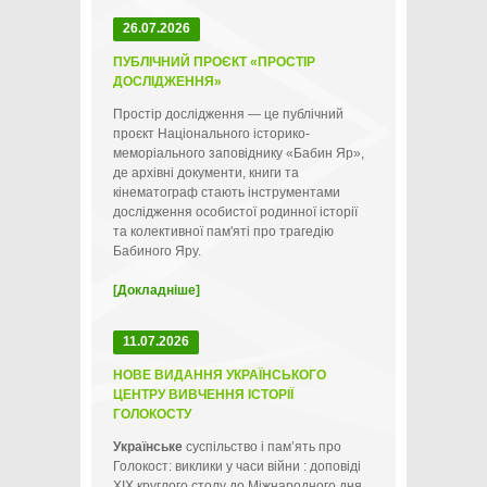
26.07.2026
ПУБЛІЧНИЙ ПРОЄКТ «ПРОСТІР
ДОСЛІДЖЕННЯ»
Простір дослідження — це публічний
проєкт Національного історико-
меморіального заповіднику «Бабин Яр»,
де архівні документи, книги та
кінематограф стають інструментами
дослідження особистої родинної історії
та колективної пам'яті про трагедію
Бабиного Яру.
[Докладніше]
11.07.2026
НОВЕ ВИДАННЯ УКРАЇНСЬКОГО
ЦЕНТРУ ВИВЧЕННЯ ІСТОРІЇ
ГОЛОКОСТУ
Українське
суспільство і пам’ять про
Голокост: виклики у часи війни : доповіді
ХІХ круглого столу до Міжнародного дня