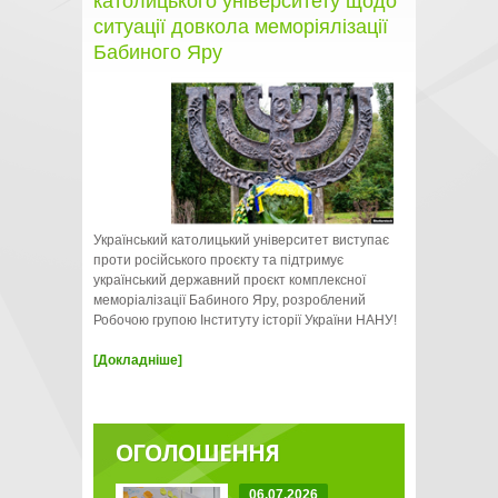
католицького університету щодо
ситуації довкола меморіялізації
Бабиного Яру
Український католицький університет виступає
проти російського проєкту та підтримує
український державний проєкт комплексної
меморіалізації Бабиного Яру, розроблений
Робочою групою Інституту історії України НАНУ!
[Докладніше]
ОГОЛОШЕННЯ
06.07.2026