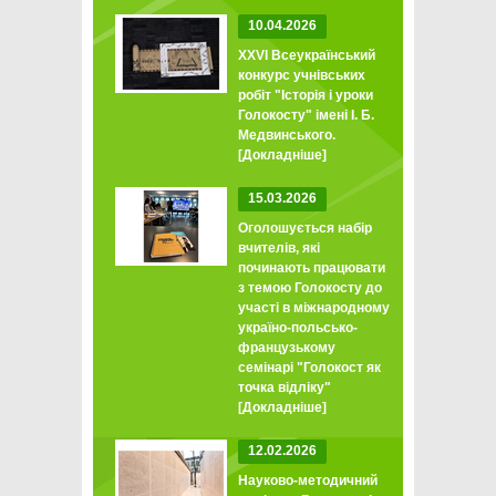
10.04.2026
XXVI Всеукраїнський
конкурс учнівських
робіт "Історія і уроки
Голокосту" імені І. Б.
Медвинського.
[Докладніше]
15.03.2026
Оголошується набір
вчителів, які
починають працювати
з темою Голокосту до
участі в міжнародному
україно-польсько-
французькому
семінарі "Голокост як
точка відліку"
[Докладніше]
12.02.2026
Науково-методичний