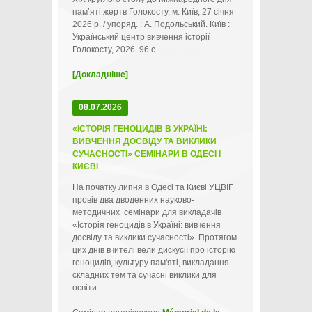
пам’яті жертв Голокосту, м. Київ, 27 січня
2026 р. / упоряд. : А. Подольський. Київ :
Український центр вивчення історії
Голокосту, 2026. 96 с.
[Докладніше]
08.07.2026
«ІСТОРІЯ ГЕНОЦИДІВ В УКРАЇНІ:
ВИВЧЕННЯ ДОСВІДУ ТА ВИКЛИКИ
СУЧАСНОСТІ» СЕМІНАРИ В ОДЕСІ І
КИЄВІ
На початку липня в Одесі та Києві УЦВІГ
провів два дводенних науково-
методичних семінари для викладачів
«Історія геноцидів в Україні: вивчення
досвіду та виклики сучасності». Протягом
цих днів вчителі вели дискусії про історію
геноцидів, культуру пам'яті, викладання
складних тем та сучасні виклики для
освіти.