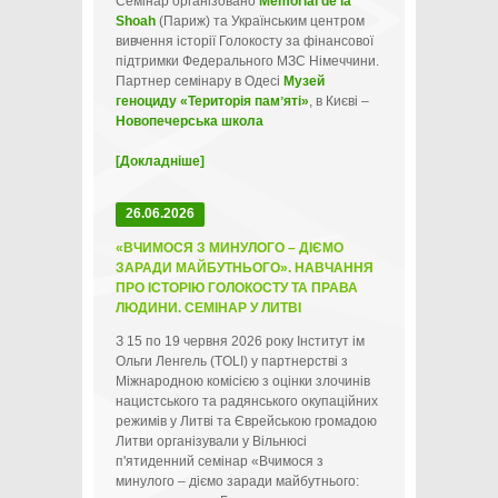
Семінар організовано
Mémorial de la
Shoah
(Париж) та Українським центром
вивчення історії Голокосту за фінансової
підтримки Федерального МЗС Німеччини.
Партнер семінару в Одесі
Музей
геноциду «Територія памʼяті»
, в Києві –
Новопечерська школа
[Докладніше]
26.06.2026
«ВЧИМОСЯ З МИНУЛОГО – ДІЄМО
ЗАРАДИ МАЙБУТНЬОГО». НАВЧАННЯ
ПРО ІСТОРІЮ ГОЛОКОСТУ ТА ПРАВА
ЛЮДИНИ. СЕМІНАР У ЛИТВІ
З 15 по 19 червня 2026 року Інститут ім
Ольги Ленгель (TOLI) у партнерстві з
Міжнародною комісією з оцінки злочинів
нацистського та радянського окупаційних
режимів у Литві та Єврейською громадою
Литви організували у Вільнюсі
п'ятиденний семінар «Вчимося з
минулого – діємо заради майбутнього: