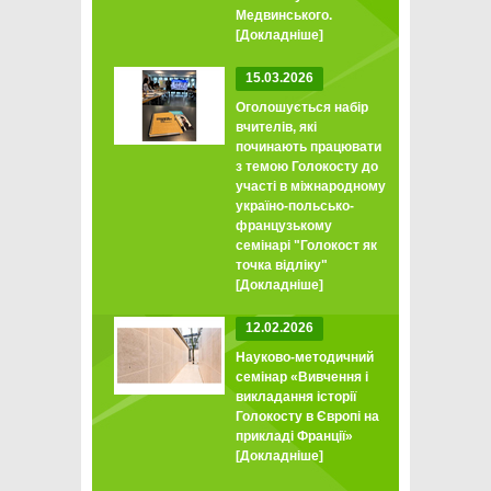
Медвинського.
[Докладніше]
15.03.2026
Оголошується набір
вчителів, які
починають працювати
з темою Голокосту до
участі в міжнародному
україно-польсько-
французькому
семінарі "Голокост як
точка відліку"
[Докладніше]
12.02.2026
Науково-методичний
семінар «Вивчення і
викладання історії
Голокосту в Європі на
прикладі Франції»
[Докладніше]