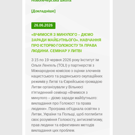
Новопечерська школа
[Докладніше]
26.06.2026
«ВЧИМОСЯ З МИНУЛОГО – ДІЄМО
ЗАРАДИ МАЙБУТНЬОГО». НАВЧАННЯ
ПРО ІСТОРІЮ ГОЛОКОСТУ ТА ПРАВА
ЛЮДИНИ. СЕМІНАР У ЛИТВІ
З 15 по 19 червня 2026 року Інститут ім
Ольги Ленгель (TOLI) у партнерстві з
Міжнародною комісією з оцінки злочинів
нацистського та радянського окупаційних
режимів у Литві та Єврейською громадою
Литви організували у Вільнюсі
п'ятиденний семінар «Вчимося з
минулого – діємо заради майбутнього:
викладання про Голокост та права
людини». Програма об'єднала освітян з
Литви, України та Польщі, щоб поглибити
своє розуміння Голокосту, антисемітизму,
прав людини та ефективних методів
викладання цих проблем.