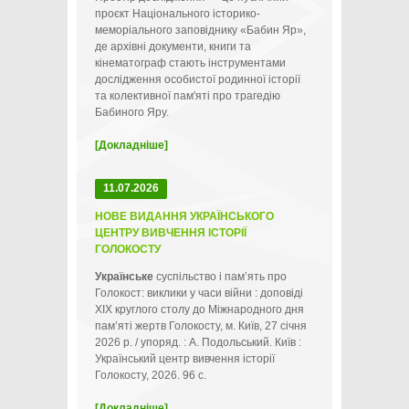
проєкт Національного історико-
меморіального заповіднику «Бабин Яр»,
де архівні документи, книги та
кінематограф стають інструментами
дослідження особистої родинної історії
та колективної пам'яті про трагедію
Бабиного Яру.
[Докладніше]
11.07.2026
НОВЕ ВИДАННЯ УКРАЇНСЬКОГО
ЦЕНТРУ ВИВЧЕННЯ ІСТОРІЇ
ГОЛОКОСТУ
Українське
суспільство і пам’ять про
Голокост: виклики у часи війни : доповіді
ХІХ круглого столу до Міжнародного дня
пам’яті жертв Голокосту, м. Київ, 27 січня
2026 р. / упоряд. : А. Подольський. Київ :
Український центр вивчення історії
Голокосту, 2026. 96 с.
[Докладніше]