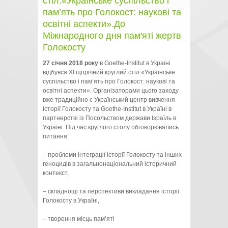
стіл:«Українське суспільство і
пам’ять про Голокост: наукові та
освітні аспекти».До
Міжнародного дня пам'яті жертв
Голокосту
27 січня 2018 року
в Goethe-Institut в Україні
відбувся ХІ щорічний круглий стіл «Українське
суспільство і пам’ять про Голокост: наукові та
освітні аспекти». Організаторами цього заходу
вже традиційно є Український центр вивчення
історії Голокосту та Goethe-Institut в Україні в
партнерстві із Посольством держави Ізраїль в
Україні. Під час круглого столу обговорювались
питання:
– проблеми інтеграції історії Голокосту та інших
геноцидів в загальнонаціональний історичний
контекст,
– складнощі та перспективи викладання історії
Голокосту в Україні,
– творення місць пам’яті