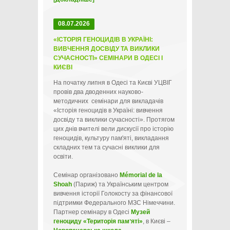
08.07.2026
«ІСТОРІЯ ГЕНОЦИДІВ В УКРАЇНІ:
ВИВЧЕННЯ ДОСВІДУ ТА ВИКЛИКИ
СУЧАСНОСТІ» СЕМІНАРИ В ОДЕСІ І
КИЄВІ
На початку липня в Одесі та Києві УЦВІГ
провів два дводенних науково-
методичних семінари для викладачів
«Історія геноцидів в Україні: вивчення
досвіду та виклики сучасності». Протягом
цих днів вчителі вели дискусії про історію
геноцидів, культуру пам'яті, викладання
складних тем та сучасні виклики для
освіти.
Семінар організовано
Mémorial de la
Shoah
(Париж) та Українським центром
вивчення історії Голокосту за фінансової
підтримки Федерального МЗС Німеччини.
Партнер семінару в Одесі
Музей
геноциду «Територія памʼяті»
, в Києві –