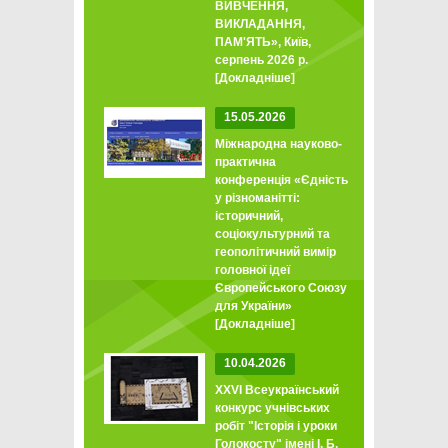
ВИВЧЕННЯ,
ВИКЛАДАННЯ,
ПАМ'ЯТЬ», Київ,
серпень 2026 р.
[Докладніше]
15.05.2026
Міжнародна науково-
практична
конференція «Єдність
у різноманітті:
історичний,
соціокультурний та
геополітичний вимір
головної ідеї
Європейського Союзу
для України»
[Докладніше]
10.04.2026
XXVI Всеукраїнський
конкурс учнівських
робіт "Історія і уроки
Голокосту" імені І. Б.