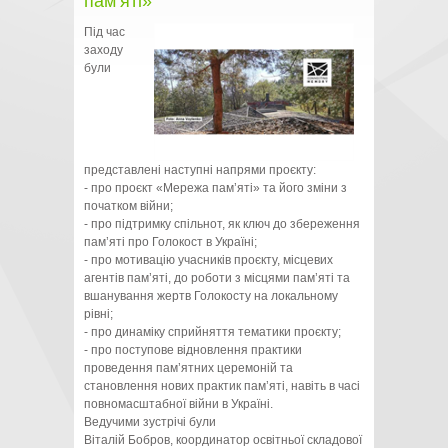
пам’яті»
Під час
заходу
були
представлені наступні напрями проєкту:
- про проєкт «Мережа пам’яті» та його зміни з
початком війни;
- про підтримку спільнот, як ключ до збереження
пам’яті про Голокост в Україні;
- про мотивацію учасників проєкту, місцевих
агентів пам’яті, до роботи з місцями пам’яті та
вшанування жертв Голокосту на локальному
рівні;
- про динаміку сприйняття тематики проєкту;
- про поступове відновлення практики
проведення пам’ятних церемоній та
становлення нових практик пам’яті, навіть в часі
повномасштабної війни в Україні.
Ведучими зустрічі були
Віталій Бобров, координатор освітньої складової