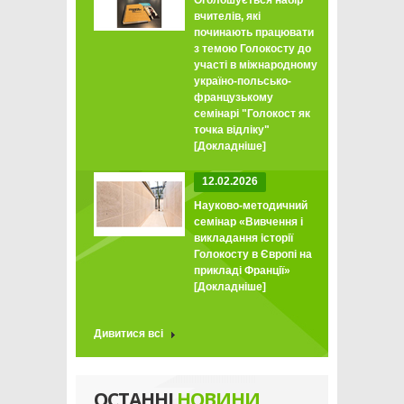
Оголошується набір
вчителів, які
починають працювати
з темою Голокосту до
участі в міжнародному
україно-польсько-
французькому
семінарі "Голокост як
точка відліку"
[Докладніше]
12.02.2026
Науково-методичний
семінар «Вивчення і
викладання історії
Голокосту в Європі на
прикладі Франції»
[Докладніше]
Дивитися всі
ОСТАННІ
НОВИНИ