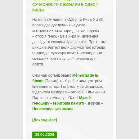
СУЧАСНОСТІ» СЕМІНАРИ В ОДЕСІ І
КИЄВІ
На початку липня в Одесі та Києві УЦВІГ
провів два дводенних науково-
методичних семінари для викладачів
«Історія геноцидів в Україні: вивчення
досвіду та виклики сучасності». Протягом
цих днів вчителі вели дискусії про історію
геноцидів, культуру пам'яті, викладання
складних тем та сучасні виклики для
освіти.
Семінар організовано
Mémorial de la
Shoah
(Париж) та Українським центром
вивчення історії Голокосту за фінансової
підтримки Федерального МЗС Німеччини.
Партнер семінару в Одесі
Музей
геноциду «Територія памʼяті»
, в Києві –
Новопечерська школа
[Докладніше]
26.06.2026