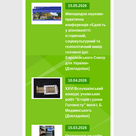
15.05.2026
Міжнародна науково-
практична
конференція «Єдність
у різноманітті:
історичний,
соціокультурний та
геополітичний вимір
головної ідеї
Європейського Союзу
для України»
[Докладніше]
10.04.2026
XXVI Всеукраїнський
конкурс учнівських
робіт "Історія і уроки
Голокосту" імені І. Б.
Медвинського.
[Докладніше]
15.03.2026