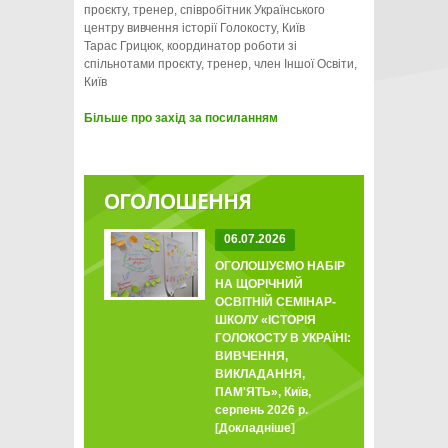
проєкту, тренер, співробітник Українського
центру вивчення історії Голокосту, Київ
Тарас Грицюк, координатор роботи зі
спільнотами проєкту, тренер, член Іншої Освіти,
Київ
Більше про захід за посиланням
ОГОЛОШЕННЯ
06.07.2026
ОГОЛОШУЄМО НАБІР
НА ЩОРІЧНИЙ
ОСВІТНІЙ СЕМІНАР-
ШКОЛУ «ІСТОРІЯ
ГОЛОКОСТУ В УКРАЇНІ:
ВИВЧЕННЯ,
ВИКЛАДАННЯ,
ПАМ'ЯТЬ», Київ,
серпень 2026 р.
[Докладніше]