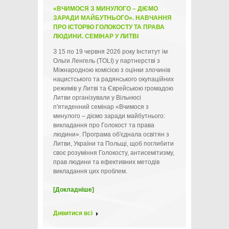
«ВЧИМОСЯ З МИНУЛОГО – ДІЄМО
ЗАРАДИ МАЙБУТНЬОГО». НАВЧАННЯ
ПРО ІСТОРІЮ ГОЛОКОСТУ ТА ПРАВА
ЛЮДИНИ. СЕМІНАР У ЛИТВІ
З 15 по 19 червня 2026 року Інститут ім
Ольги Ленгель (TOLI) у партнерстві з
Міжнародною комісією з оцінки злочинів
нацистського та радянського окупаційних
режимів у Литві та Єврейською громадою
Литви організували у Вільнюсі
п'ятиденний семінар «Вчимося з
минулого – діємо заради майбутнього:
викладання про Голокост та права
людини». Програма об'єднала освітян з
Литви, України та Польщі, щоб поглибити
своє розуміння Голокосту, антисемітизму,
прав людини та ефективних методів
викладання цих проблем.
[Докладніше]
Дивитися всі