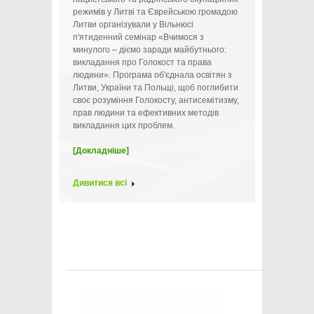
режимів у Литві та Єврейською громадою
Литви організували у Вільнюсі
п'ятиденний семінар «Вчимося з
минулого – діємо заради майбутнього:
викладання про Голокост та права
людини». Програма об'єднала освітян з
Литви, України та Польщі, щоб поглибити
своє розуміння Голокосту, антисемітизму,
прав людини та ефективних методів
викладання цих проблем.
[Докладніше]
Дивитися всі