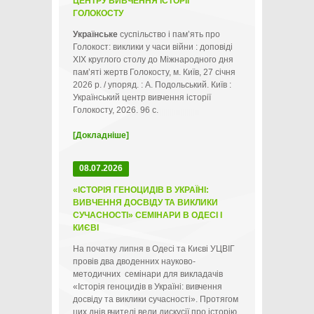
ЦЕНТРУ ВИВЧЕННЯ ІСТОРІЇ
ГОЛОКОСТУ
Українське
суспільство і пам’ять про
Голокост: виклики у часи війни : доповіді
ХІХ круглого столу до Міжнародного дня
пам’яті жертв Голокосту, м. Київ, 27 січня
2026 р. / упоряд. : А. Подольський. Київ :
Український центр вивчення історії
Голокосту, 2026. 96 с.
[Докладніше]
08.07.2026
«ІСТОРІЯ ГЕНОЦИДІВ В УКРАЇНІ:
ВИВЧЕННЯ ДОСВІДУ ТА ВИКЛИКИ
СУЧАСНОСТІ» СЕМІНАРИ В ОДЕСІ І
КИЄВІ
На початку липня в Одесі та Києві УЦВІГ
провів два дводенних науково-
методичних семінари для викладачів
«Історія геноцидів в Україні: вивчення
досвіду та виклики сучасності». Протягом
цих днів вчителі вели дискусії про історію