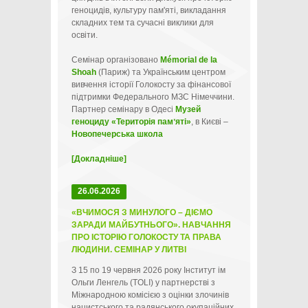
геноцидів, культуру пам'яті, викладання
складних тем та сучасні виклики для
освіти.
Семінар організовано
Mémorial de la
Shoah
(Париж) та Українським центром
вивчення історії Голокосту за фінансової
підтримки Федерального МЗС Німеччини.
Партнер семінару в Одесі
Музей
геноциду «Територія памʼяті»
, в Києві –
Новопечерська школа
[Докладніше]
26.06.2026
«ВЧИМОСЯ З МИНУЛОГО – ДІЄМО
ЗАРАДИ МАЙБУТНЬОГО». НАВЧАННЯ
ПРО ІСТОРІЮ ГОЛОКОСТУ ТА ПРАВА
ЛЮДИНИ. СЕМІНАР У ЛИТВІ
З 15 по 19 червня 2026 року Інститут ім
Ольги Ленгель (TOLI) у партнерстві з
Міжнародною комісією з оцінки злочинів
нацистського та радянського окупаційних