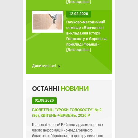
[Докладніше]
12.02.2026
Науково-методичний
семінар «Вивчення і
викладання історії
Голокосту в Європі на
прикладі Франції»
[Докладніше]
Дивитися всі
ОСТАННІ
НОВИНИ
01.08.2026
БЮЛЕТЕНЬ "УРОКИ ГОЛОКОСТУ" № 2
(86), КВІТЕНЬ-ЧЕРВЕНЬ, 2026 Р
Шановні колеги! Вийшло друком чергове
число інформаційно-педагогічного
бюлетеню Українського центру вивчення