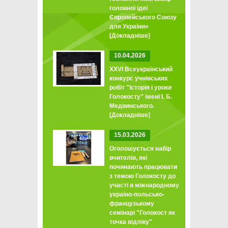
головної ідеї
Європейського Союзу
для України»
[Докладніше]
10.04.2026
XXVI Всеукраїнський
конкурс учнівських
робіт "Історія і уроки
Голокосту" імені І. Б.
Медвинського.
[Докладніше]
15.03.2026
Оголошується набір
вчителів, які
починають працювати
з темою Голокосту до
участі в міжнародному
україно-польсько-
французькому
семінарі "Голокост як
точка відліку"