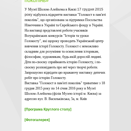
поколінь»
У Музеї Шолом-Алейхема в Києві
17 грудня 2015
року
відбулось відкриття виставки "Голокост в пам'яті
поколінь", що організована за підтримки Посольства
Німеччини в Україні та Єврейського фонду в Україні.
На виставці представлені роботи учасників
Всеукраїнських конкурсів "Історія та уроки
Голокосту", які щороку проводить Український центр
вивчення історії Голокосту. Голокост є неможливо
складним для розуміння та осмислення історикам,
філософам, художникам, будь-якій дорослій людині.
Діти по-своєму сприймають історію Голокосту, і по-
своєму розповідають про неї через творчі роботи.
Запрошуємо відвідати цю вражаючу виставку дитячих
робіт про історію Голокосту.
Виставка "Голокост в пам'яті поколінь" триватиме з 18
грудня 2015 року по 14 січня 2016 року в Музеї
Шолом-Алейхема (філія Музею історії м. Києва) за
адресою вул. В. Васильківська, 5а, м. Київ
[Програма Круглого столу]
[Фотогалерея]