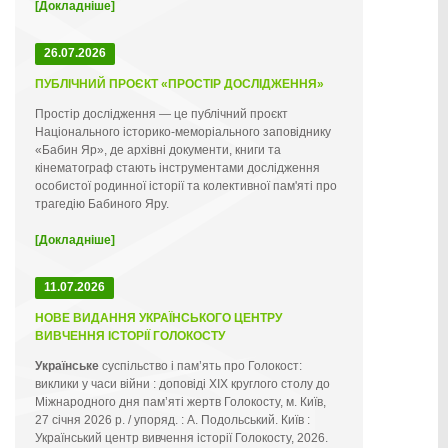
[Докладніше]
26.07.2026
ПУБЛІЧНИЙ ПРОЄКТ «ПРОСТІР ДОСЛІДЖЕННЯ»
Простір дослідження — це публічний проєкт
Національного історико-меморіального заповіднику
«Бабин Яр», де архівні документи, книги та
кінематограф стають інструментами дослідження
особистої родинної історії та колективної пам'яті про
трагедію Бабиного Яру.
[Докладніше]
11.07.2026
НОВЕ ВИДАННЯ УКРАЇНСЬКОГО ЦЕНТРУ
ВИВЧЕННЯ ІСТОРІЇ ГОЛОКОСТУ
Українське
суспільство і пам’ять про Голокост:
виклики у часи війни : доповіді ХІХ круглого столу до
Міжнародного дня пам’яті жертв Голокосту, м. Київ,
27 січня 2026 р. / упоряд. : А. Подольський. Київ :
Український центр вивчення історії Голокосту, 2026.