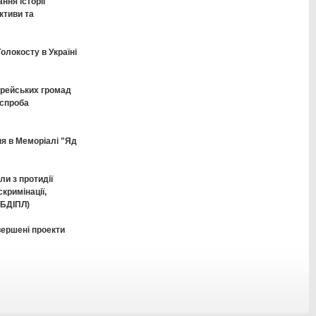
ня історії
ктиви та
олокосту в Україні
рейських громад
 спроба
я в Меморіалі "Яд
ли з протидії
кримінації,
/БДІПЛ)
вершені проекти