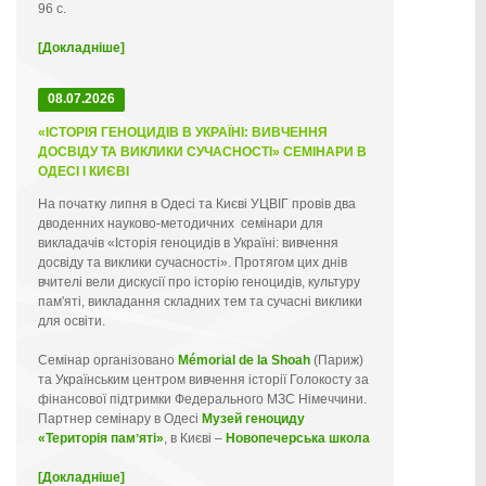
96 с.
[Докладніше]
08.07.2026
«ІСТОРІЯ ГЕНОЦИДІВ В УКРАЇНІ: ВИВЧЕННЯ
ДОСВІДУ ТА ВИКЛИКИ СУЧАСНОСТІ» СЕМІНАРИ В
ОДЕСІ І КИЄВІ
На початку липня в Одесі та Києві УЦВІГ провів два
дводенних науково-методичних семінари для
викладачів «Історія геноцидів в Україні: вивчення
досвіду та виклики сучасності». Протягом цих днів
вчителі вели дискусії про історію геноцидів, культуру
пам'яті, викладання складних тем та сучасні виклики
для освіти.
Семінар організовано
Mémorial de la Shoah
(Париж)
та Українським центром вивчення історії Голокосту за
фінансової підтримки Федерального МЗС Німеччини.
Партнер семінару в Одесі
Музей геноциду
«Територія памʼяті»
, в Києві –
Новопечерська школа
[Докладніше]