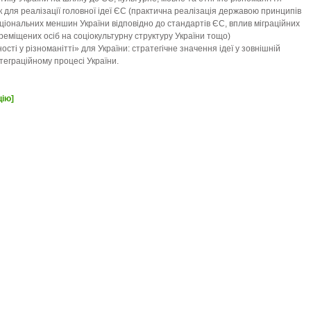
к для реалізації головної ідеї ЄС (практична реалізація державою принципів
іональних меншин України відповідно до стандартів ЄС, вплив міграційних
реміщених осіб на соціокультурну структуру України тощо)
ості у різноманітті» для України: стратегічне значення ідеї у зовнішній
нтеграційному процесі України.
цію]