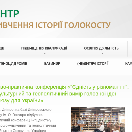
ДІВ
ПІДВИЩЕННЯ КВАЛІФІКАЦІЇ
ОСВІТНЯ ДІЯЛЬНІСТЬ
ГЕНОЦИД РОМІВ
БАБИН ЯР
(НЕ)ДИТЯЧІ ІСТОРІЇ
КАМ
о-практична конференція «”Єдність у різноманітті”:
культурний та геополітичний вимір головної ідеї
юзу для України»
. Дніпро, на базі Дніпровського
у ім. О. Гончара відбулася
ичній конференції «"Єдність у
 соціокультурний та геополітичний
ейського Союзу для України»