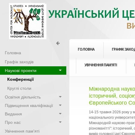
ГОЛОВНА
ГРАФІК ЗАХО
Головна
Графік заходів
УВІЧНЕННЯ ПАМ'ЯТІ
Наукові проекти
Конференції
Круглі столи
Міжнародна науков
історичний, соціо
Освітня діяльність
Європейського Со
Підвищення кваліфікації
14-15 травня 2026 року у м
Видання
національного університет
Про нас
Міжнародній науково-практ
різноманітті": історичний,
Увічнення пам'яті
вимір головної ідеї Європ