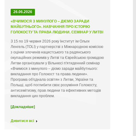
26.06.2026
«ВЧИМОСЯ З МИНУЛОГО – ДІЄМО ЗАРАДИ
МАЙБУТНЬОГО». НАВЧАННЯ ПРО ІСТОРІЮ
ГОЛОКОСТУ ТА ПРАВА ЛЮДИНИ. СЕМІНАР У ЛИТВІ
З 15 по 19 червня 2026 року Інститут ім Ольги
Ленгель (TOLI) у партнерстві з Міжнародною комісією
з оцінки злочинів нацистського та радянського
окупаційних режимів у Литві та Єврейською громадою
Литви організували у Вільнюсі п'ятиденний семінар
«Вчимося з минулого – діємо заради майбутнього:
викладання про Голокост та права людини».
Програма об'єднала освітян з Литви, України та
Польщі, щоб поглибити своє розуміння Голокосту,
антисемітизму, прав людини та ефективних методів
викладання цих проблем.
[Докладніше]
Дивитися всі