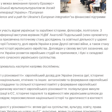
 у межах виконання проєкту Еразмус+
йський мультикультуралізм як досвід
нтеграції України» /
“
European
ience
and
a
path
for
Ukraine
'
s
European
integration
”
за фінансової підтримки
 участь відомі українські та зарубіжні історики, філософи, політологи. З
ференції виступив керівник УЦВІГ Анатолій Подольський (член оргкомітету
ла присвячена поточному стану досліджень та освітньої діяльності у царині
рії Голокосту, долі євреїв України в роки Другої світової війни, а також стану
ної історії українського єврейства. Доповідач у своєму виступі зазаначив, що
оти України розвиток єврейських студій не припинявся, і був і є складової
ого сучасного українського суспільства.
ворювались наступні напрями досліджень:
і у різноманітті»: європейський досвід для України (генеза ідеї, історичні
 національних, етнічних та інших антагонізмів та формування європейської
 спадщини та спільної історичної пам'яті у формуванні європейської
торичному контексті європейського різноманіття: полікультурне минуле
грації в ЄС, історичні паралелі та відмінності між українським шляхом до
відом; переосмислення національної історії та ідентичності в контексті
ності у різноманітті»: вплив ідеї на суспільство, культуру, освіту, права
ику України на шляху до ЄС; культурне, мовне та етнічне різноманіття