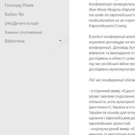
Конференція проводилась
Геноцид Ромів
Жан Моне Модуль
«Європе
Бабин Яр
та шлях до європейської і
multiculturalism
as
an
exper
(Не)Дитячі історії
Європейського Союзу.
Камені спотикання
В роботі конференції взяли
Бібліотека
науковою доповіддю на кон
конференції). Доповідь бу
вивчення та викладання істо
досліджень в області сучас
під час російської війни пр
досліджень мультикультурн
Під час конференції обго
- історичний вимір «Єдност
уроки і виклики подолання
спільноти, роль культурної
ідентичності; Україна в іс
України як основа для інте
єднання і європейським дос
європейських цінностей.
- соціокультурний вимір «Єд
меншин та внутрішню політ