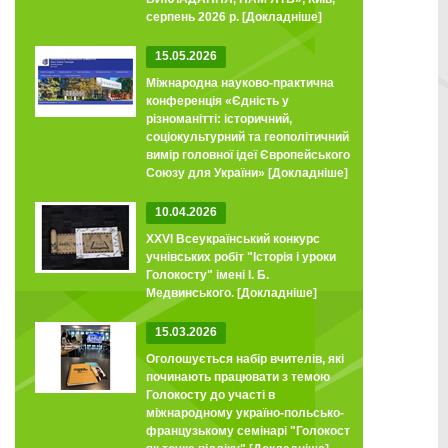
серпень 2026 р.
[Докладніше]
15.05.2026
Міжнародна науково-практична
конференція «Єдність у
різноманітті: історичний,
соціокультурний та геополітичний
вимір головної ідеї Європейського
Союзу для України»
[Докладніше]
10.04.2026
XXVI Всеукраїнський конкурс
учнівських робіт "Історія і уроки
Голокосту" імені І. Б.
Медвинського.
[Докладніше]
15.03.2026
Оголошується набір вчителів, які
починають працювати з темою
Голокосту до участі в
міжнародному україно-польсько-
французькому семінарі "Голокост