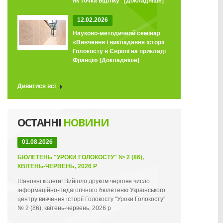
як точка відліку"
[Докладніше]
12.02.2026
Науково-методичний семінар
«Вивчення і викладання історії
Голокосту в Європі на прикладі
Франції»
[Докладніше]
Дивитися всі
ОСТАННІ
НОВИНИ
01.08.2026
БЮЛЕТЕНЬ "УРОКИ ГОЛОКОСТУ" № 2 (86),
КВІТЕНЬ-ЧЕРВЕНЬ, 2026 Р
Шановні колеги! Вийшло друком чергове число
інформаційно-педагогічного бюлетеню Українського
центру вивчення історії Голокосту "Уроки Голокосту"
№ 2 (86), квітень-червень, 2026 р