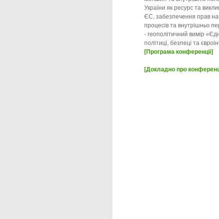
України як ресурс та викли
ЄС, забезпечення прав нац
процесів та внутрішньо пе
- геополітичний вимір «Єдн
політиці, безпеці та євроі
[Програма конференції]
[Докладно про конферен