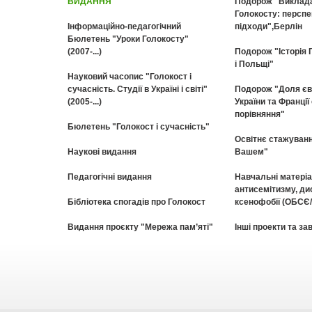
ВИДАННЯ
Подорож "Викладан
Голокосту: перспе
Інформаційно-педагогічний
підходи",Берлін
Бюлетень "Уроки Голокосту"
(2007-...)
Подорож "Історія Г
і Польщі"
Науковий часопис "Голокост і
сучасність. Cтудії в Україні і світі"
Подорож "Доля єв
(2005-...)
України та Франції
порівняння"
Бюлетень "Голокост і сучасність"
Освітнє стажуванн
Наукові видання
Вашем"
Педагогічні видання
Навчальні матеріа
антисемітизму, дис
Бібліотека спогадів про Голокост
ксенофобії (ОБСЄ
Видання проєкту "Мережа пам’яті"
Інші проекти та за