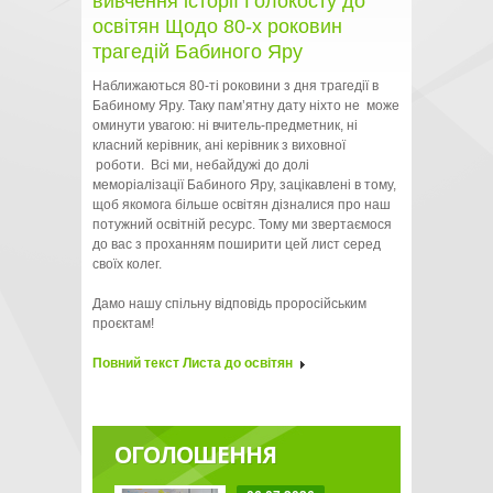
вивчення історії Голокосту до
освітян Щодо 80-х роковин
трагедій Бабиного Яру
Наближаються 80-ті роковини з дня трагедії в
Бабиному Яру. Таку пам’ятну дату ніхто не може
оминути увагою: ні вчитель-предметник, ні
класний керівник, ані керівник з виховної
роботи. Всі ми, небайдужі до долі
меморіалізації Бабиного Яру, зацікавлені в тому,
щоб якомога більше освітян дізналися про наш
потужний освітній ресурс. Тому ми звертаємося
до вас з проханням поширити цей лист серед
своїх колег.
Дамо нашу спільну відповідь проросійським
проєктам!
Повний текст Листа до освітян
ОГОЛОШЕННЯ