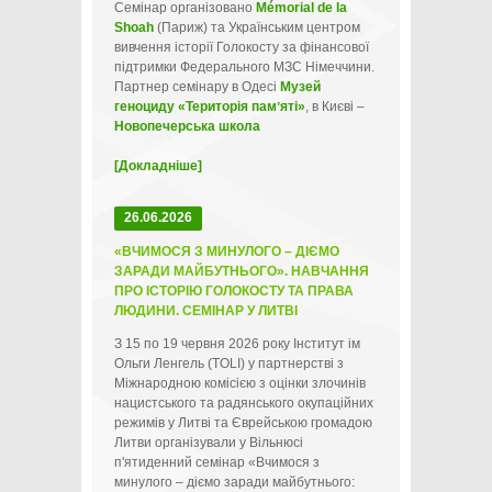
Семінар організовано
Mémorial de la
Shoah
(Париж) та Українським центром
вивчення історії Голокосту за фінансової
підтримки Федерального МЗС Німеччини.
Партнер семінару в Одесі
Музей
геноциду «Територія памʼяті»
, в Києві –
Новопечерська школа
[Докладніше]
26.06.2026
«ВЧИМОСЯ З МИНУЛОГО – ДІЄМО
ЗАРАДИ МАЙБУТНЬОГО». НАВЧАННЯ
ПРО ІСТОРІЮ ГОЛОКОСТУ ТА ПРАВА
ЛЮДИНИ. СЕМІНАР У ЛИТВІ
З 15 по 19 червня 2026 року Інститут ім
Ольги Ленгель (TOLI) у партнерстві з
Міжнародною комісією з оцінки злочинів
нацистського та радянського окупаційних
режимів у Литві та Єврейською громадою
Литви організували у Вільнюсі
п'ятиденний семінар «Вчимося з
минулого – діємо заради майбутнього: