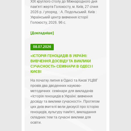
ХІХ круглого столу до Міжнародного дня
пам’яті жертв Голокосту, м. Київ, 27 січня
2026 р. / упоряд. : А. Подольський. Київ :
Український центр вивчення історії
Голокосту, 2026. 96 с.
[Докладніше]
08.07.2026
«ІСТОРІЯ ГЕНОЦИДІВ В УКРАЇНІ:
ВИВЧЕННЯ ДОСВІДУ ТА ВИКЛИКИ
СУЧАСНОСТІ» СЕМІНАРИ В ОДЕСІ І
КИЄВІ
На початку липня в Одесі та Києві УЦВІГ
провів два дводенних науково-
методичних семінари для викладачів
«Історія геноцидів в Україні: вивчення
досвіду та виклики сучасності». Протягом
цих днів вчителі вели дискусії про історію
геноцидів, культуру пам'яті, викладання
складних тем та сучасні виклики для
освіти.