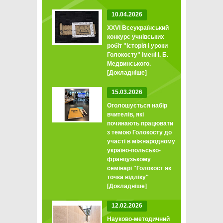
10.04.2026
XXVI Всеукраїнський
конкурс учнівських
робіт "Історія і уроки
Голокосту" імені І. Б.
Медвинського.
[Докладніше]
15.03.2026
Оголошується набір
вчителів, які
починають працювати
з темою Голокосту до
участі в міжнародному
україно-польсько-
французькому
семінарі "Голокост як
точка відліку"
[Докладніше]
12.02.2026
Науково-методичний