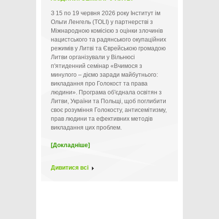
З 15 по 19 червня 2026 року Інститут ім
Ольги Ленгель (TOLI) у партнерстві з
Міжнародною комісією з оцінки злочинів
нацистського та радянського окупаційних
режимів у Литві та Єврейською громадою
Литви організували у Вільнюсі
п'ятиденний семінар «Вчимося з
минулого – діємо заради майбутнього:
викладання про Голокост та права
людини». Програма об'єднала освітян з
Литви, України та Польщі, щоб поглибити
своє розуміння Голокосту, антисемітизму,
прав людини та ефективних методів
викладання цих проблем.
[Докладніше]
Дивитися всі