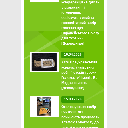
конференція «Єдність
у різноманітті:
історичний,
соціокультурний та
геополітичний вимір
головної ідеї
Європейського Союзу
для України»
[Докладніше]
10.04.2026
XXVI Всеукраїнський
конкурс учнівських
робіт "Історія і уроки
Голокосту" імені І. Б.
Медвинського.
[Докладніше]
15.03.2026
Оголошується набір
вчителів, які
починають працювати
з темою Голокосту до
участі в міжнародному