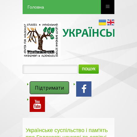
Головна
ПОШУК
Підтримати
Українське суспільство і пам'ять