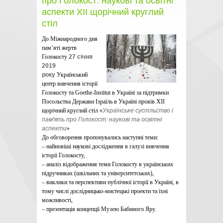
про Голокост: наукові та освітні
аспекти ХІІ щорічний круглий
стіл
До Міжнародного дня
пам’яті жертв
Голокосту
27 січня
2019
року
Український
центр вивчення історії
Голокосту та Goethe-Institut в Україні за підтримки
Посольства Держави Ізраїль в Україні провів ХІІ
щорічний круглий стіл «
Українське суспільство і
пам'ять про Голокост: наукові та освітні
аспекти
»
До обговорення пропонувались наступні теми:
– найновіші наукові дослідження в галузі вивчення
історії Голокосту,
– аналіз відображення теми Голокосту в українських
підручниках (шкільних та університетських),
– виклики та перспективи публічної історії в Україні, в
тому числі дослідницько-мистецькі проекти та їхні
можливості,
– презентація концепції Музею Бабиного Яру.