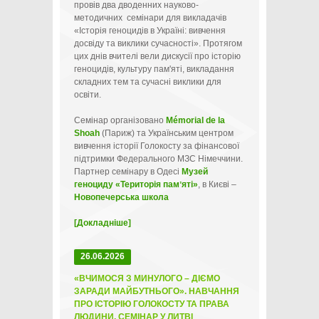
провів два дводенних науково-
методичних семінари для викладачів
«Історія геноцидів в Україні: вивчення
досвіду та виклики сучасності». Протягом
цих днів вчителі вели дискусії про історію
геноцидів, культуру пам'яті, викладання
складних тем та сучасні виклики для
освіти.
Семінар організовано
Mémorial de la
Shoah
(Париж) та Українським центром
вивчення історії Голокосту за фінансової
підтримки Федерального МЗС Німеччини.
Партнер семінару в Одесі
Музей
геноциду «Територія памʼяті»
, в Києві –
Новопечерська школа
[Докладніше]
26.06.2026
«ВЧИМОСЯ З МИНУЛОГО – ДІЄМО
ЗАРАДИ МАЙБУТНЬОГО». НАВЧАННЯ
ПРО ІСТОРІЮ ГОЛОКОСТУ ТА ПРАВА
ЛЮДИНИ. СЕМІНАР У ЛИТВІ