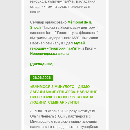
геноцидів, культуру пам'яті, викладання
складних тем та сучасні виклики для
освіти.
Семінар організовано
Mémorial de la
Shoah
(Париж) та Українським центром
вивчення історії Голокосту за фінансової
підтримки Федерального МЗС Німеччини.
Партнер семінару в Одесі
Музей
геноциду «Територія памʼяті»
, в Києві –
Новопечерська школа
[Докладніше]
26.06.2026
«ВЧИМОСЯ З МИНУЛОГО – ДІЄМО
ЗАРАДИ МАЙБУТНЬОГО». НАВЧАННЯ
ПРО ІСТОРІЮ ГОЛОКОСТУ ТА ПРАВА
ЛЮДИНИ. СЕМІНАР У ЛИТВІ
З 15 по 19 червня 2026 року Інститут ім
Ольги Ленгель (TOLI) у партнерстві з
Міжнародною комісією з оцінки злочинів
нацистського та радянського окупаційних