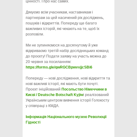
цінності. І про нас самих.
Дякуємо всім учасникам, наставникам і
партнерам за цей насичений рік досліджень,
пошуків і відкриттів. Попереду ще багато
важливих історій, які чекають на те, щоб їх
розповіли.
Ми не зупиняємося на досягнутому й уже
відкриваємо третій набір дослідницьких команд
до проєкту! Подати заявку на участь можна до
20 червня за посиланням:
https://forms.gle/qwRGCBpwvvjjcSBi6
Попереду — нові дослідження, нові відкриття та
нові важливі історії, які мають бути почуті.
Проєкт ініційований
Посольство Німеччини в
Києві / Deutsche Botschaft Kyjiw
і реалізований
Українським центром вивчення історії Голокосту
у співпраці з КМДА.
Інформація Національного музею Революції
Гідності