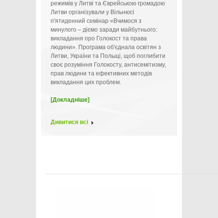
режимів у Литві та Єврейською громадою
Литви організували у Вільнюсі
п'ятиденний семінар «Вчимося з
минулого – діємо заради майбутнього:
викладання про Голокост та права
людини». Програма об'єднала освітян з
Литви, України та Польщі, щоб поглибити
своє розуміння Голокосту, антисемітизму,
прав людини та ефективних методів
викладання цих проблем.
[Докладніше]
Дивитися всі