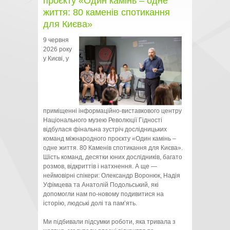
проєкту «Один камінь – одне
життя: 80 каменів спотикання
для Києва»
9 червня
2026 року
у Києві, у
приміщенні інформаційно-виставкового центру
Національного музею Революції Гідності
відбулася фінальна зустріч дослідницьких
команд міжнародного проєкту «Один камінь –
одне життя. 80 Каменів спотикання для Києва».
Шість команд, десятки юних дослідників, багато
розмов, відкриттів і натхнення. А ще —
неймовірні спікери: Олександр Воронюк, Надія
Уфімцева та Анатолій Подольський, які
допомогли нам по-новому подивитися на
історію, людські долі та пам’ять.
Ми підбивали підсумки роботи, яка тривала з