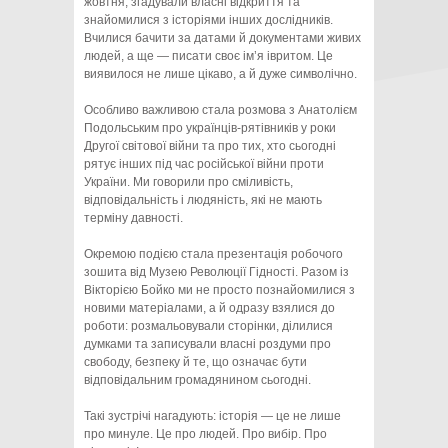
жовтня, згадували власні відкриття та
знайомилися з історіями інших дослідників.
Вчилися бачити за датами й документами живих
людей, а ще — писати своє ім’я івритом. Це
виявилося не лише цікаво, а й дуже символічно.
Особливо важливою стала розмова з Анатолієм
Подольським про українців-рятівників у роки
Другої світової війни та про тих, хто сьогодні
рятує інших під час російської війни проти
України. Ми говорили про сміливість,
відповідальність і людяність, які не мають
терміну давності.
Окремою подією стала презентація робочого
зошита від Музею Революції Гідності. Разом із
Вікторією Бойко ми не просто познайомилися з
новими матеріалами, а й одразу взялися до
роботи: розмальовували сторінки, ділилися
думками та записували власні роздуми про
свободу, безпеку й те, що означає бути
відповідальним громадянином сьогодні.
Такі зустрічі нагадують: історія — це не лише
про минуле. Це про людей. Про вибір. Про