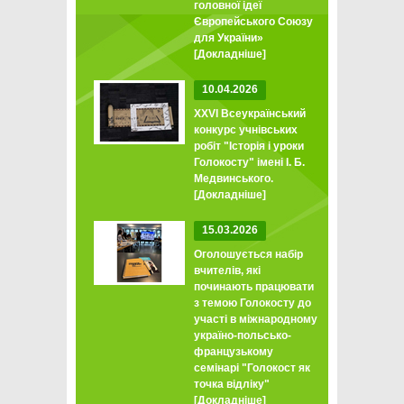
головної ідеї
Європейського Союзу
для України»
[Докладніше]
10.04.2026
XXVI Всеукраїнський
конкурс учнівських
робіт "Історія і уроки
Голокосту" імені І. Б.
Медвинського.
[Докладніше]
15.03.2026
Оголошується набір
вчителів, які
починають працювати
з темою Голокосту до
участі в міжнародному
україно-польсько-
французькому
семінарі "Голокост як
точка відліку"
[Докладніше]