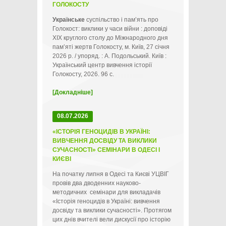
ГОЛОКОСТУ
Українське
суспільство і пам’ять про
Голокост: виклики у часи війни : доповіді
ХІХ круглого столу до Міжнародного дня
пам’яті жертв Голокосту, м. Київ, 27 січня
2026 р. / упоряд. : А. Подольський. Київ :
Український центр вивчення історії
Голокосту, 2026. 96 с.
[Докладніше]
08.07.2026
«ІСТОРІЯ ГЕНОЦИДІВ В УКРАЇНІ:
ВИВЧЕННЯ ДОСВІДУ ТА ВИКЛИКИ
СУЧАСНОСТІ» СЕМІНАРИ В ОДЕСІ І
КИЄВІ
На початку липня в Одесі та Києві УЦВІГ
провів два дводенних науково-
методичних семінари для викладачів
«Історія геноцидів в Україні: вивчення
досвіду та виклики сучасності». Протягом
цих днів вчителі вели дискусії про історію