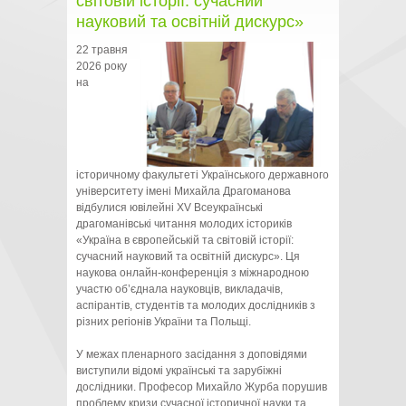
світовій історії: сучасний
науковий та освітній дискурс»
22 травня
2026 року
на
історичному факультеті Українського державного
університету імені Михайла Драгоманова
відбулися ювілейні ХV Всеукраїнські
драгоманівські читання молодих істориків
«Україна в європейській та світовій історії:
сучасний науковий та освітній дискурс». Ця
наукова онлайн-конференція з міжнародною
участю об’єднала науковців, викладачів,
аспірантів, студентів та молодих дослідників з
різних регіонів України та Польщі.
У межах пленарного засідання з доповідями
виступили відомі українські та зарубіжні
дослідники. Професор Михайло Журба порушив
проблему кризи сучасної історичної науки та