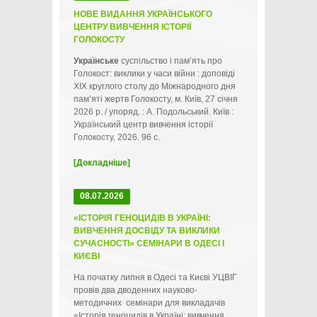
НОВЕ ВИДАННЯ УКРАЇНСЬКОГО
ЦЕНТРУ ВИВЧЕННЯ ІСТОРІЇ
ГОЛОКОСТУ
Українське
суспільство і пам’ять про
Голокост: виклики у часи війни : доповіді
ХІХ круглого столу до Міжнародного дня
пам’яті жертв Голокосту, м. Київ, 27 січня
2026 р. / упоряд. : А. Подольський. Київ :
Український центр вивчення історії
Голокосту, 2026. 96 с.
[Докладніше]
08.07.2026
«ІСТОРІЯ ГЕНОЦИДІВ В УКРАЇНІ:
ВИВЧЕННЯ ДОСВІДУ ТА ВИКЛИКИ
СУЧАСНОСТІ» СЕМІНАРИ В ОДЕСІ І
КИЄВІ
На початку липня в Одесі та Києві УЦВІГ
провів два дводенних науково-
методичних семінари для викладачів
«Історія геноцидів в Україні: вивчення