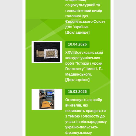
соціокультурний та
геополітичний вимір
головної ідеї
Європейського Союзу
для України»
[Докладніше]
10.04.2026
XXVI Всеукраїнський
конкурс учнівських
робіт "Історія і уроки
Голокосту" імені І. Б.
Медвинського.
[Докладніше]
15.03.2026
Оголошується набір
вчителів, які
починають працювати
з темою Голокосту до
участі в міжнародному
україно-польсько-
французькому