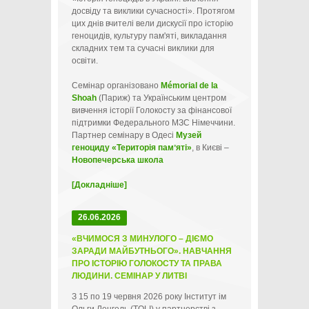
досвіду та виклики сучасності». Протягом
цих днів вчителі вели дискусії про історію
геноцидів, культуру пам'яті, викладання
складних тем та сучасні виклики для
освіти.
Семінар організовано
Mémorial de la
Shoah
(Париж) та Українським центром
вивчення історії Голокосту за фінансової
підтримки Федерального МЗС Німеччини.
Партнер семінару в Одесі
Музей
геноциду «Територія памʼяті»
, в Києві –
Новопечерська школа
[Докладніше]
26.06.2026
«ВЧИМОСЯ З МИНУЛОГО – ДІЄМО
ЗАРАДИ МАЙБУТНЬОГО». НАВЧАННЯ
ПРО ІСТОРІЮ ГОЛОКОСТУ ТА ПРАВА
ЛЮДИНИ. СЕМІНАР У ЛИТВІ
З 15 по 19 червня 2026 року Інститут ім