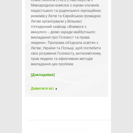
Ольги Ленгель (TOLI) у партнерстві з
Міжнародною комісією з оцінки злочинів
нацистського та радянського окупаційних
режимів у Литві та Єврейською громадою
Литви організували у Вільнюсі
п'ятиденний семінар «Вчимося з
минулого – діємо заради майбутнього:
викладання про Голокост та права
людини». Програма об'єднала освітян з
Литви, України та Польщі, щоб поглибити
своє розуміння Голокосту, антисемітизму,
прав людини та ефективних методів
викладання цих проблем.
[Докладніше]
Дивитися всі