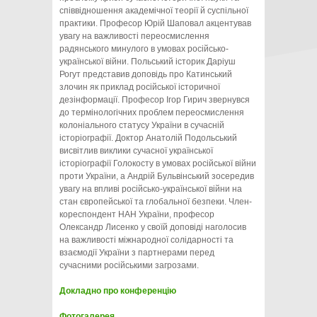
співвідношення академічної теорії й суспільної
практики. Професор Юрій Шаповал акцентував
увагу на важливості переосмислення
радянського минулого в умовах російсько-
української війни. Польський історик Даріуш
Рогут представив доповідь про Катинський
злочин як приклад російської історичної
дезінформації. Професор Ігор Гирич звернувся
до термінологічних проблем переосмислення
колоніального статусу України в сучасній
історіографії. Доктор Анатолій Подольський
висвітлив виклики сучасної української
історіографії Голокосту в умовах російської війни
проти України, а Андрій Бульвінський зосередив
увагу на впливі російсько-української війни на
стан європейської та глобальної безпеки. Член-
кореспондент НАН України, професор
Олександр Лисенко у своїй доповіді наголосив
на важливості міжнародної солідарності та
взаємодії України з партнерами перед
сучасними російськими загрозами.
Докладно про конференцію
Фотогалерея