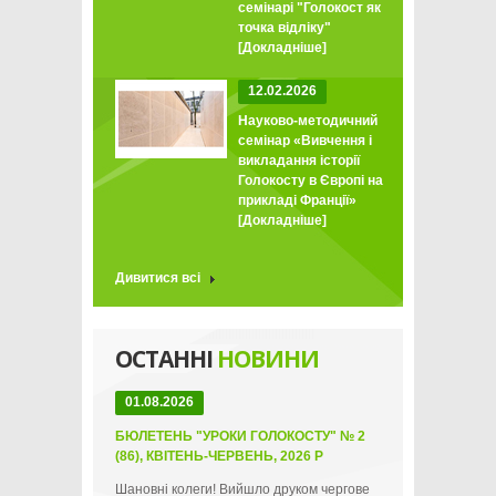
семінарі "Голокост як
точка відліку"
[Докладніше]
12.02.2026
Науково-методичний
семінар «Вивчення і
викладання історії
Голокосту в Європі на
прикладі Франції»
[Докладніше]
Дивитися всі
ОСТАННІ
НОВИНИ
01.08.2026
БЮЛЕТЕНЬ "УРОКИ ГОЛОКОСТУ" № 2
(86), КВІТЕНЬ-ЧЕРВЕНЬ, 2026 Р
Шановні колеги! Вийшло друком чергове