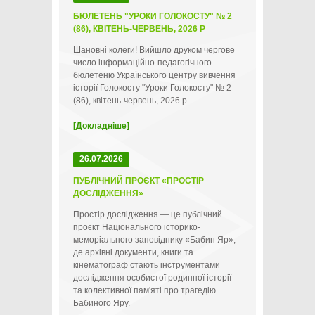
БЮЛЕТЕНЬ "УРОКИ ГОЛОКОСТУ" № 2
(86), КВІТЕНЬ-ЧЕРВЕНЬ, 2026 Р
Шановні колеги! Вийшло друком чергове
число інформаційно-педагогічного
бюлетеню Українського центру вивчення
історії Голокосту "Уроки Голокосту" № 2
(86), квітень-червень, 2026 р
[Докладніше]
26.07.2026
ПУБЛІЧНИЙ ПРОЄКТ «ПРОСТІР
ДОСЛІДЖЕННЯ»
Простір дослідження — це публічний
проєкт Національного історико-
меморіального заповіднику «Бабин Яр»,
де архівні документи, книги та
кінематограф стають інструментами
дослідження особистої родинної історії
та колективної пам'яті про трагедію
Бабиного Яру.