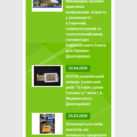
Міжнародна науково-
практична
конференція «Єдність
у різноманітті:
історичний,
соціокультурний та
геополітичний вимір
головної ідеї
Європейського Союзу
для України»
[Докладніше]
10.04.2026
XXVI Всеукраїнський
конкурс учнівських
робіт "Історія і уроки
Голокосту" імені І. Б.
Медвинського.
[Докладніше]
15.03.2026
Оголошується набір
вчителів, які
починають працювати