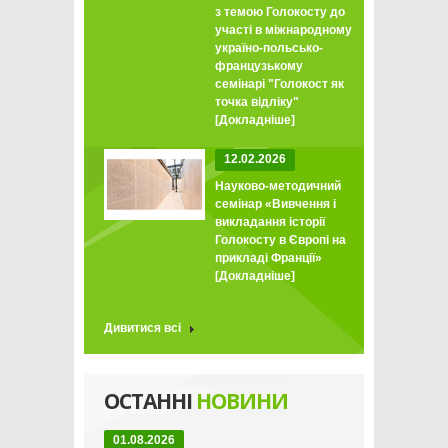
з темою Голокосту до
участі в міжнародному
україно-польсько-
французькому
семінарі "Голокост як
точка відліку"
[Докладніше]
12.02.2026
Науково-методичний
семінар «Вивчення і
викладання історії
Голокосту в Європі на
прикладі Франції»
[Докладніше]
Дивитися всі
ОСТАННІ
НОВИНИ
01.08.2026