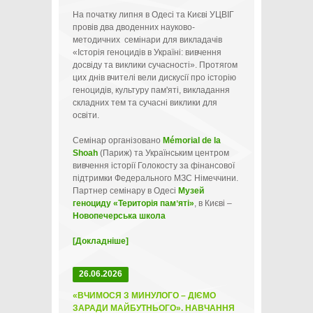
На початку липня в Одесі та Києві УЦВІГ
провів два дводенних науково-
методичних семінари для викладачів
«Історія геноцидів в Україні: вивчення
досвіду та виклики сучасності». Протягом
цих днів вчителі вели дискусії про історію
геноцидів, культуру пам'яті, викладання
складних тем та сучасні виклики для
освіти.
Семінар організовано
Mémorial de la
Shoah
(Париж) та Українським центром
вивчення історії Голокосту за фінансової
підтримки Федерального МЗС Німеччини.
Партнер семінару в Одесі
Музей
геноциду «Територія памʼяті»
, в Києві –
Новопечерська школа
[Докладніше]
26.06.2026
«ВЧИМОСЯ З МИНУЛОГО – ДІЄМО
ЗАРАДИ МАЙБУТНЬОГО». НАВЧАННЯ