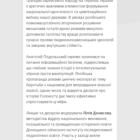
трагедію єврейського народу на теренах України
є критично важливим елементом формування
національної ідентичності та цивілізаційного
вибору нашої держави. В умовах російського
повномасштабного вторгнення розуміння
механізмів тоталітарних режимів минулого
допомагає суспільству краще розпізнавати
сучасні прояви людиноненависницьких ідеологій
та зміцнює внутрішню стійкість.
Анатолій Подольський окремо зупинився на
питанні інформаційної безпеки, підкресливши,
що глибоке знання історії є інтелектуальною
зброєю проти маніпуляцій. Російська
пропаганда роками цинічно експлуатує тему
боротьби з нацизмом для виправдання власної
агресії, однак чесна та відкрита дискусія про
історію Голокосту дає змогу ефективно
спростовувати ці міфи
.
Лекцію та дискусію модерувала
Лілія Денисова
,
методистка відділу національного виховання,
позашкільної та громадянсько-історичної освіти
Донецького обласного інституту післядипломної
педагогічної освіти. Участь у заході взяли