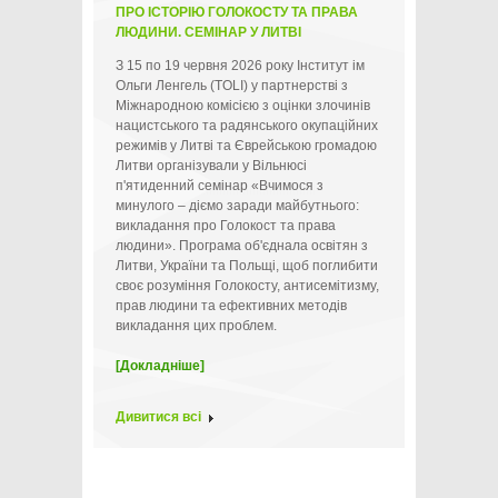
ПРО ІСТОРІЮ ГОЛОКОСТУ ТА ПРАВА
ЛЮДИНИ. СЕМІНАР У ЛИТВІ
З 15 по 19 червня 2026 року Інститут ім
Ольги Ленгель (TOLI) у партнерстві з
Міжнародною комісією з оцінки злочинів
нацистського та радянського окупаційних
режимів у Литві та Єврейською громадою
Литви організували у Вільнюсі
п'ятиденний семінар «Вчимося з
минулого – діємо заради майбутнього:
викладання про Голокост та права
людини». Програма об'єднала освітян з
Литви, України та Польщі, щоб поглибити
своє розуміння Голокосту, антисемітизму,
прав людини та ефективних методів
викладання цих проблем.
[Докладніше]
Дивитися всі