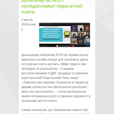
обласному інституті
післядипломної педагогічної
освіти
2 квітня
2026 року
у
Донецькому обласному ІППО (м. Краматорськ)
відбулася онлайн-лекція для слухачів із циклу
«Історична освіта для всіх. Міфи і факти: між
легендою та реальністю». З лекцією
виступив керівник УЦВІГ, кандидат історичних
наук Анатолій Подольський Тема лекції –
«Пам’ять про жертви Голокосту в Україні як
форма стійкості та зброя проти російської
війни та пропаганди»
– стала центральною
лінією обговорення ролі історичної свідомості в
сучасному протистоянні.
Спікер наголосив, що збереження пам’яті про