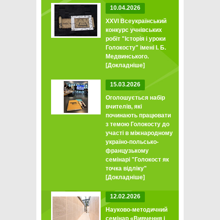
10.04.2026
XXVI Всеукраїнський
конкурс учнівських
робіт "Історія і уроки
Голокосту" імені І. Б.
Медвинського.
[Докладніше]
15.03.2026
Оголошується набір
вчителів, які
починають працювати
з темою Голокосту до
участі в міжнародному
україно-польсько-
французькому
семінарі "Голокост як
точка відліку"
[Докладніше]
12.02.2026
Науково-методичний
семінар «Вивчення і