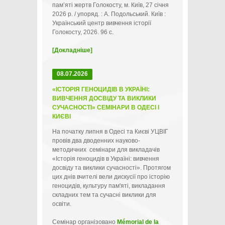
пам’яті жертв Голокосту, м. Київ, 27 січня
2026 р. / упоряд. : А. Подольський. Київ :
Український центр вивчення історії
Голокосту, 2026. 96 с.
[Докладніше]
08.07.2026
«ІСТОРІЯ ГЕНОЦИДІВ В УКРАЇНІ:
ВИВЧЕННЯ ДОСВІДУ ТА ВИКЛИКИ
СУЧАСНОСТІ» СЕМІНАРИ В ОДЕСІ І
КИЄВІ
На початку липня в Одесі та Києві УЦВІГ
провів два дводенних науково-
методичних семінари для викладачів
«Історія геноцидів в Україні: вивчення
досвіду та виклики сучасності». Протягом
цих днів вчителі вели дискусії про історію
геноцидів, культуру пам'яті, викладання
складних тем та сучасні виклики для
освіти.
Семінар організовано
Mémorial de la