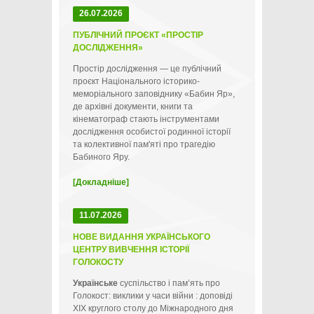
26.07.2026
ПУБЛІЧНИЙ ПРОЄКТ «ПРОСТІР
ДОСЛІДЖЕННЯ»
Простір дослідження — це публічний
проєкт Національного історико-
меморіального заповіднику «Бабин Яр»,
де архівні документи, книги та
кінематограф стають інструментами
дослідження особистої родинної історії
та колективної пам'яті про трагедію
Бабиного Яру.
[Докладніше]
11.07.2026
НОВЕ ВИДАННЯ УКРАЇНСЬКОГО
ЦЕНТРУ ВИВЧЕННЯ ІСТОРІЇ
ГОЛОКОСТУ
Українське
суспільство і пам’ять про
Голокост: виклики у часи війни : доповіді
ХІХ круглого столу до Міжнародного дня