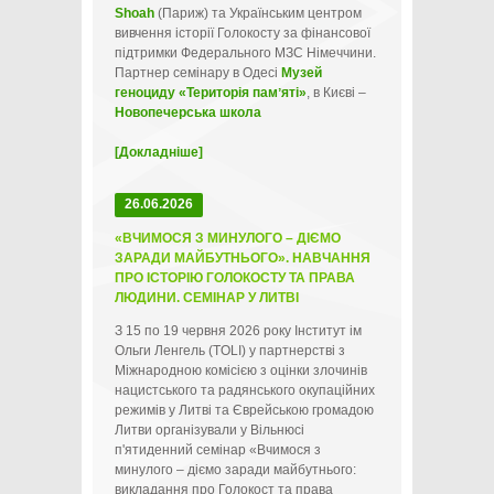
Shoah
(Париж) та Українським центром
вивчення історії Голокосту за фінансової
підтримки Федерального МЗС Німеччини.
Партнер семінару в Одесі
Музей
геноциду «Територія памʼяті»
, в Києві –
Новопечерська школа
[Докладніше]
26.06.2026
«ВЧИМОСЯ З МИНУЛОГО – ДІЄМО
ЗАРАДИ МАЙБУТНЬОГО». НАВЧАННЯ
ПРО ІСТОРІЮ ГОЛОКОСТУ ТА ПРАВА
ЛЮДИНИ. СЕМІНАР У ЛИТВІ
З 15 по 19 червня 2026 року Інститут ім
Ольги Ленгель (TOLI) у партнерстві з
Міжнародною комісією з оцінки злочинів
нацистського та радянського окупаційних
режимів у Литві та Єврейською громадою
Литви організували у Вільнюсі
п'ятиденний семінар «Вчимося з
минулого – діємо заради майбутнього:
викладання про Голокост та права