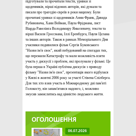
підготували та прочитали тексти, уривки зі
щоденників, вірші відомих авторів, які думали та
писали про трагедію євреїв в роки нацизму. Були
прочитані уривки зі щоденників Анни Франк, Давида
Рубиновича, Хани Вейман, Паула Фрідмана, лист
Віарда Равелінга Володимиру Янкелевичу, тексти та
вірші Василя Гроссмана, Іллі Еренбурга, Пауля Целана
та інших авторів. Також в рамках Меморіального Дня
учасники подивилися фільм Сергія Буковського
"Назви ім'я своє", який побудований на спогадах тих,
що пережили Катастрофу та мали можливість взяти
участь у дискусії з проблем, які пролунали у фільмі. Це
була перша в Україні публічна дискусія з приводу
фільму "Назви ім'я своє", презентація якого відбулася
у Києві в жовтні 2006 року за участі Стівена Спілберга.
Для тих хто взяв участь в Міжнародному дні пам'яті
Голокосту, він запам'ятався надовго, і, можливо
змусив замислитись над цінністю людського життя.
ОГОЛОШЕННЯ
06.07.2026