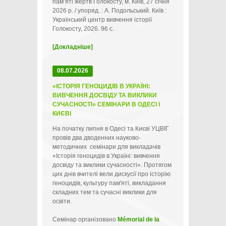
пам’яті жертв Голокосту, м. Київ, 27 січня
2026 р. / упоряд. : А. Подольський. Київ :
Український центр вивчення історії
Голокосту, 2026. 96 с.
[Докладніше]
08.07.2026
«ІСТОРІЯ ГЕНОЦИДІВ В УКРАЇНІ:
ВИВЧЕННЯ ДОСВІДУ ТА ВИКЛИКИ
СУЧАСНОСТІ» СЕМІНАРИ В ОДЕСІ І
КИЄВІ
На початку липня в Одесі та Києві УЦВІГ
провів два дводенних науково-
методичних семінари для викладачів
«Історія геноцидів в Україні: вивчення
досвіду та виклики сучасності». Протягом
цих днів вчителі вели дискусії про історію
геноцидів, культуру пам'яті, викладання
складних тем та сучасні виклики для
освіти.
Семінар організовано
Mémorial de la