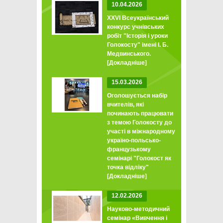
10.04.2026
XXVI Всеукраїнський
конкурс учнівських
робіт "Історія і уроки
Голокосту" імені І. Б.
Медвинського.
[Докладніше]
15.03.2026
Оголошується набір
вчителів, які
починають працювати
з темою Голокосту до
участі в міжнародному
україно-польсько-
французькому
семінарі "Голокост як
точка відліку"
[Докладніше]
12.02.2026
Науково-методичний
семінар «Вивчення і