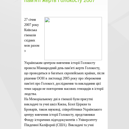
пам'яті жертв Голокосту 2007
27 січня
2007 року
Київська
гімназія
східних
мов разом
з
Українським центром вивчення історії Голокосту
провела Міжнародний день пам'яті жертв Голокосту,
що проводиться в багатьох європейських країнах, після
рішення ООН в листопаді 2005 року про збереження
пам'яті про Голокост, дослідження та викладання цієї
теми заради не повторення масових геноцидів в історії
людства.
На Меморіальному дні в гімназії були присутні
викладачі та учні шкіл Києва, Білої Церкви та
Броварів, також науковці, співробітники Українського
центру вивчення історії Голокосту, представники
Фонду історичних відеодокументів з Університету
Південної Каліфорнії (США). Викладачі та учні