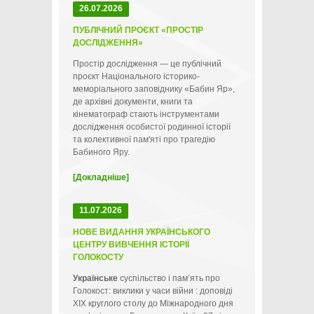
26.07.2026
ПУБЛІЧНИЙ ПРОЄКТ «ПРОСТІР
ДОСЛІДЖЕННЯ»
Простір дослідження — це публічний
проєкт Національного історико-
меморіального заповіднику «Бабин Яр»,
де архівні документи, книги та
кінематограф стають інструментами
дослідження особистої родинної історії
та колективної пам'яті про трагедію
Бабиного Яру.
[Докладніше]
11.07.2026
НОВЕ ВИДАННЯ УКРАЇНСЬКОГО
ЦЕНТРУ ВИВЧЕННЯ ІСТОРІЇ
ГОЛОКОСТУ
Українське
суспільство і пам’ять про
Голокост: виклики у часи війни : доповіді
ХІХ круглого столу до Міжнародного дня