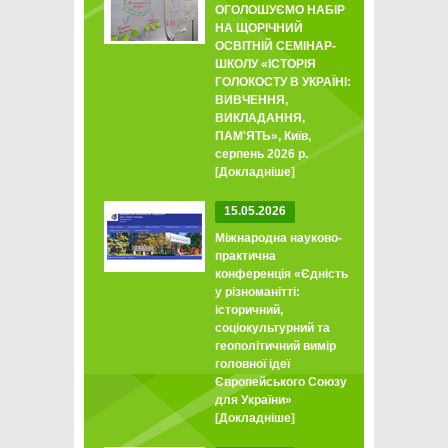
ОГОЛОШУЄМО НАБІР
НА ЩОРІЧНИЙ
ОСВІТНІЙ СЕМІНАР-
ШКОЛУ «ІСТОРІЯ
ГОЛОКОСТУ В УКРАЇНІ:
ВИВЧЕННЯ,
ВИКЛАДАННЯ,
ПАМ'ЯТЬ», Київ,
серпень 2026 р.
[Докладніше]
15.05.2026
Міжнародна науково-
практична
конференція «Єдність
у різноманітті:
історичний,
соціокультурний та
геополітичний вимір
головної ідеї
Європейського Союзу
для України»
[Докладніше]