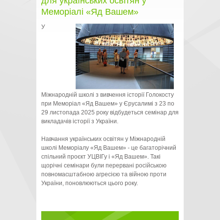
для українських освітян у
Меморіалі «Яд Вашем»
У
Міжнародній школі з вивчення історії Голокосту
при Меморіал «Яд Вашем» у Єрусалимі з 23 по
29 листопада 2025 року відбудеться семінар для
викладачів історії з України.
Навчання українських освітян у Міжнародній
школі Меморіалу «Яд Вашем» - це багаторічний
спільний проєкт УЦВІГу і «Яд Вашем». Такі
щорічні семінари були перервані російською
повномасштабною агресією та війною проти
України, поновлюються цього року.