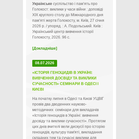
Українське
суспільство і пам’ять про
Голокост: виклики у часи війни : доповіді
ХІХ круглого столу до Міжнародного дня
пам’яті жертв Голокосту, м. Київ, 27 січня
2026 р. / упоряд. : А. Подольський. Київ :
Український центр вивчення історії
Голокосту, 2026. 96 с.
[Докладніше]
08.07.2026
«ІСТОРІЯ ГЕНОЦИДІВ В УКРАЇНІ:
ВИВЧЕННЯ ДОСВІДУ ТА ВИКЛИКИ
СУЧАСНОСТІ» СЕМІНАРИ В ОДЕСІ І
КИЄВІ
На початку липня в Одесі та Києві УЦВІГ
провів два дводенних науково-
методичних семінари для викладачів
«Історія геноцидів в Україні: вивчення
досвіду та виклики сучасності». Протягом
цих днів вчителі вели дискусії про історію
геноцидів, культуру пам'яті, викладання
складних тем та сучасні виклики для