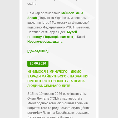
освіти.
Семінар організовано
Mémorial de la
Shoah
(Париж) та Українським центром
вивчення історії Голокосту за фінансової
підтримки Федерального МЗС Німеччини.
Партнер семінару в Одесі
Музей
геноциду «Територія памʼяті»
, в Києві –
Новопечерська школа
[Докладніше]
26.06.2026
«ВЧИМОСЯ З МИНУЛОГО – ДІЄМО
ЗАРАДИ МАЙБУТНЬОГО». НАВЧАННЯ
ПРО ІСТОРІЮ ГОЛОКОСТУ ТА ПРАВА
ЛЮДИНИ. СЕМІНАР У ЛИТВІ
З 15 по 19 червня 2026 року Інститут ім
Ольги Ленгель (TOLI) у партнерстві з
Міжнародною комісією з оцінки злочинів
нацистського та радянського окупаційних
режимів у Литві та Єврейською громадою
Литви організували у Вільнюсі