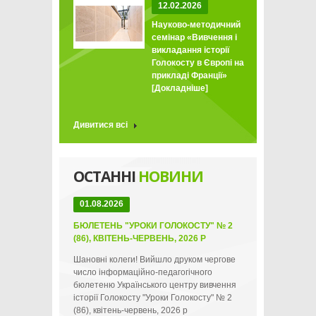
12.02.2026
Науково-методичний
семінар «Вивчення і
викладання історії
Голокосту в Європі на
прикладі Франції»
[Докладніше]
Дивитися всі
ОСТАННІ
НОВИНИ
01.08.2026
БЮЛЕТЕНЬ "УРОКИ ГОЛОКОСТУ" № 2
(86), КВІТЕНЬ-ЧЕРВЕНЬ, 2026 Р
Шановні колеги! Вийшло друком чергове
число інформаційно-педагогічного
бюлетеню Українського центру вивчення
історії Голокосту "Уроки Голокосту" № 2
(86), квітень-червень, 2026 р