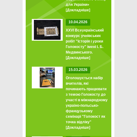
для України»
[Докладніше]
10.04.2026
XXVI Всеукраїнський
конкурс учнівських
робіт "Історія і уроки
Голокосту" імені І. Б.
Медвинського.
[Докладніше]
15.03.2026
Оголошується набір
вчителів, які
починають працювати
з темою Голокосту до
участі в міжнародному
україно-польсько-
французькому
семінарі "Голокост як
точка відліку"
[Докладніше]